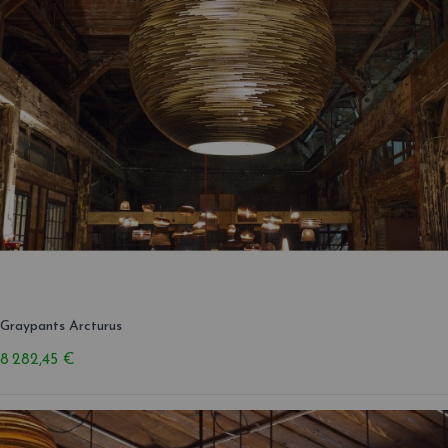
Graypants Arcturus
8 282,45 €