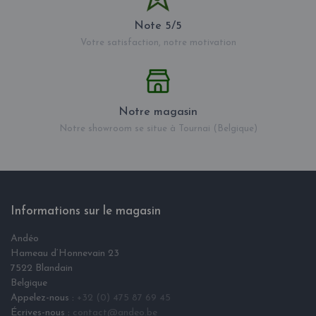
Note 5/5
Votre satisfaction, notre motivation
Notre magasin
Notre showroom se situe à Tournai (Belgique)
Informations sur le magasin
Andéo
Hameau d‘Honnevain 23
7522 Blandain
Belgique
Appelez-nous :
+32 (0) 475 87 69 45
Écrives-nous :
contact@andeo.be