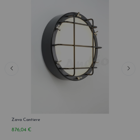
Zava Cantiere
Zava 
876,04 €
1 005