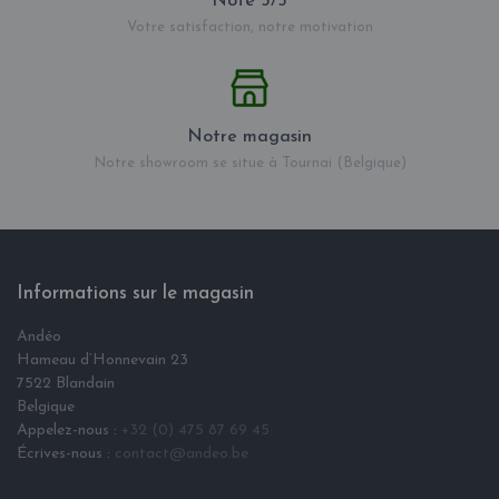
Note 5/5
Votre satisfaction, notre motivation
Notre magasin
Notre showroom se situe à Tournai (Belgique)
Informations sur le magasin
Andéo
Hameau d‘Honnevain 23
7522 Blandain
Belgique
Appelez-nous :
+32 (0) 475 87 69 45
Écrives-nous :
contact@andeo.be