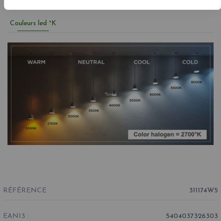
Couleurs led °K
RÉFÉRENCE
311174W5
EAN13 :
5404037326303