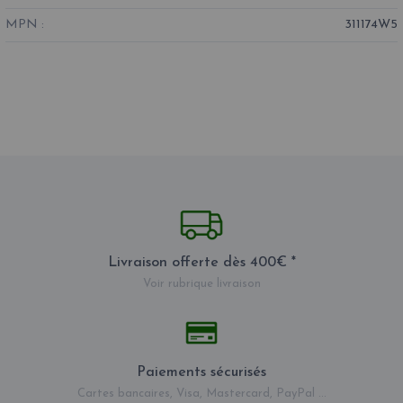
MPN :
311174W5
Livraison offerte dès 400€ *
Voir rubrique livraison
Paiements sécurisés
Cartes bancaires, Visa, Mastercard, PayPal ...