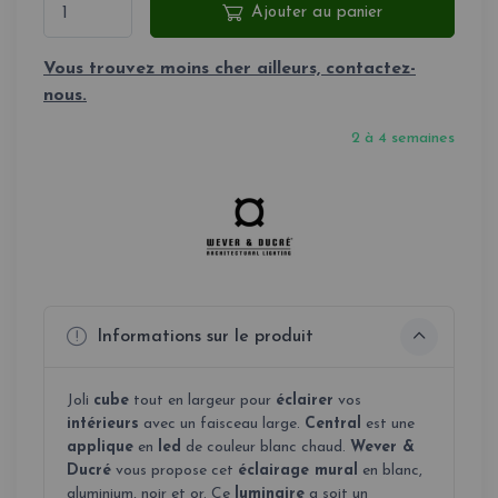
Ajouter au panier
Vous trouvez moins cher ailleurs, contactez-
nous.
2 à 4 semaines
Informations sur le produit
Joli
cube
tout en largeur pour
éclairer
vos
intérieurs
avec un faisceau large.
Central
est une
applique
en
led
de couleur blanc chaud.
Wever &
Ducré
vous propose cet
éclairage mural
en blanc,
aluminium, noir et or. Ce
luminaire
a soit un