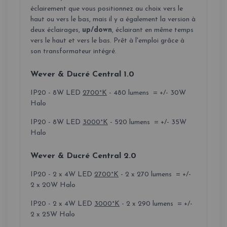
éclairement que vous positionnez au choix vers le
haut ou vers le bas, mais il y a également la version à
deux éclairages,
up/down
, éclairant en même temps
vers le haut et vers le bas. Prêt à l'emploi grâce à
son transformateur intégré.
Wever & Ducré Central 1.0
IP20 - 8W LED
2700°K
- 480 lumens = +/- 30W
Halo
IP20 - 8W LED
3000°K
- 520 lumens = +/- 35W
Halo
Wever & Ducré Central
2.0
IP20 - 2 x 4W LED
2700°K
- 2 x 270 lumens = +/-
2 x 20W Halo
IP20 - 2 x 4W LED
3000°K
- 2 x 290 lumens = +/-
2 x 25W Halo