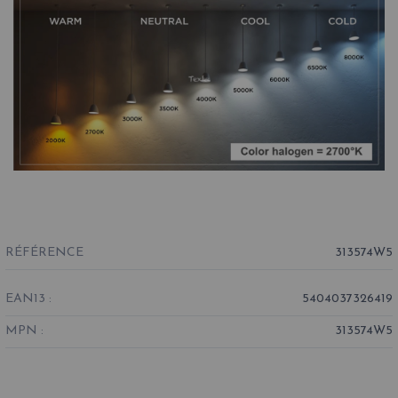
RÉFÉRENCE
313574W5
EAN13 :
5404037326419
MPN :
313574W5