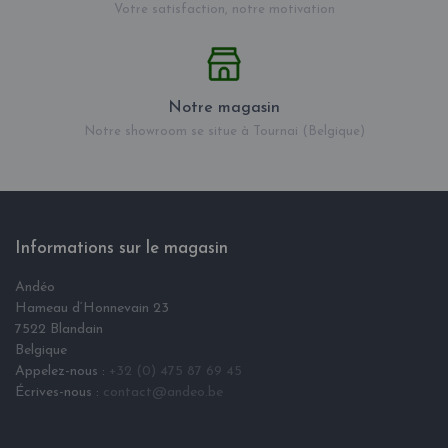
Votre satisfaction, notre motivation
Notre magasin
Notre showroom se situe à Tournai (Belgique)
Informations sur le magasin
Andéo
Hameau d‘Honnevain 23
7522 Blandain
Belgique
Appelez-nous :
+32 (0) 475 87 69 45
Écrives-nous :
contact@andeo.be