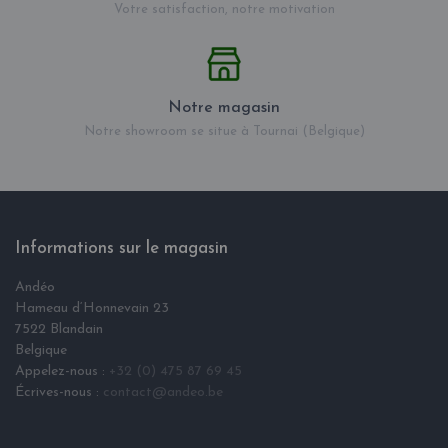
Votre satisfaction, notre motivation
Notre magasin
Notre showroom se situe à Tournai (Belgique)
Informations sur le magasin
Andéo
Hameau d‘Honnevain 23
7522 Blandain
Belgique
Appelez-nous :
+32 (0) 475 87 69 45
Écrives-nous :
contact@andeo.be