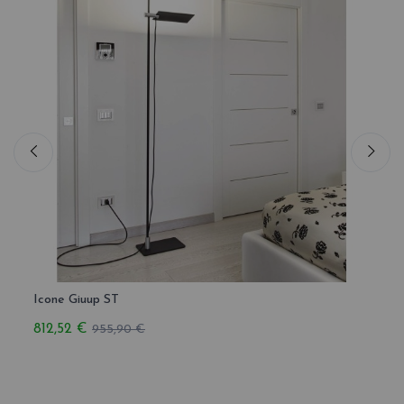
Icone Giuup ST
Icone
812,52 €
321,
955,90 €