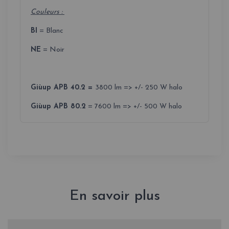
Couleurs :
BI
= Blanc
NE
= Noir
Giùup APB 40.2 =
3800 lm => +/- 250 W halo
Giùup APB 80.2
= 7600 lm => +/- 500 W halo
En savoir plus