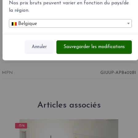
Nos prix bruts peuvent varier en fonction du pays/de
la région.
Belgique
Annuler
Sauvegarder les modifications
RÉFÉRENCE
GIUUP-APB402BI
MPN :
GIUUP-APB402BI
Articles associés
-15%
-1