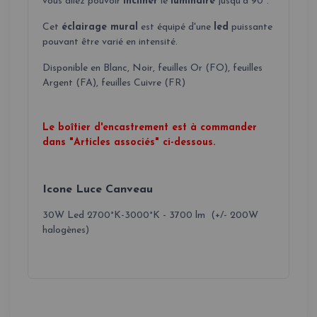
vous allez pouvoir
incliner
le
luminaire
jusqu'à 90°.
Cet
éclairage mural
est équipé d'une
led
puissante
pouvant être varié en intensité.
Disponible en Blanc, Noir, feuilles Or (FO), feuilles
Argent (FA), feuilles Cuivre (FR)
Le boîtier d'encastrement est à commander
dans "Articles associés" ci-dessous.
Icone Luce Canveau
30W Led 2700°K-3000°K - 3700 lm (+/- 200W
halogènes)
-