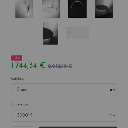
-15%
1 744,34 €
2 052,16 €
Couleur
Eclairage