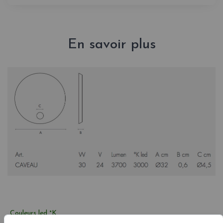
En savoir plus
Couleurs led °K