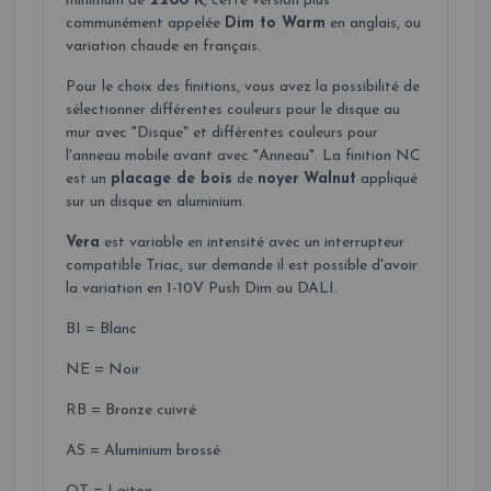
minimum de
2200°K
, cette version plus
communément appelée
Dim to Warm
en anglais, ou
variation chaude en français.
Pour le choix des finitions, vous avez la possibilité de
sélectionner différentes couleurs pour le disque au
mur avec "Disque" et différentes couleurs pour
l'anneau mobile avant avec "Anneau". La finition NC
est un
placage de bois
de
noyer
Walnut
appliqué
sur un disque en aluminium.
Vera
est variable en intensité avec un interrupteur
compatible Triac, sur demande il est possible d'avoir
la variation en 1-10V Push Dim ou DALI.
BI = Blanc
NE = Noir
RB = Bronze cuivré
AS = Aluminium brossé