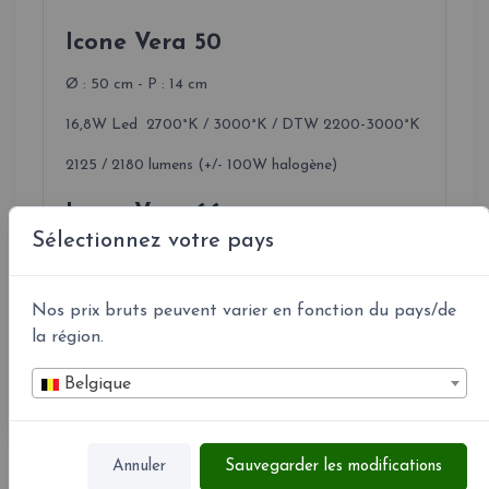
Icone Vera 50
Ø : 50 cm - P : 14 cm
16,8W Led 2700°K / 3000°K / DTW 2200-3000°K
2125 / 2180 lumens (+/- 100W halogène)
Icone Vera 66
Sélectionnez votre pays
Ø : 66 cm - P : 17 cm
25,2W Led 2700°K / 3000°K / DTW 2200-3000°K
Nos prix bruts peuvent varier en fonction du pays/de
3196 / 3278 lumens (+/- 125W halogène)
la région.
Belgique
Annuler
Sauvegarder les modifications