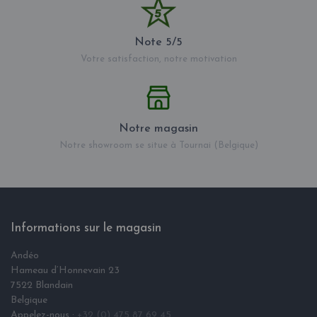
Note 5/5
Votre satisfaction, notre motivation
Notre magasin
Notre showroom se situe à Tournai (Belgique)
Informations sur le magasin
Andéo
Hameau d‘Honnevain 23
7522 Blandain
Belgique
Appelez-nous :
+32 (0) 475 87 69 45