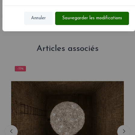
RÉFÉRENCE
F3L
MPN :
F3L
Annuler
Sauvegarder les modifications
Articles associés
-11%
-11