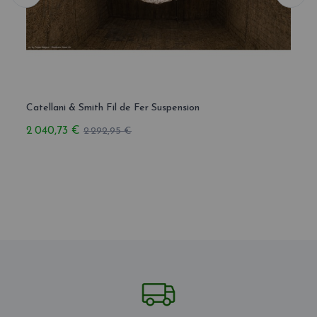
Catellani & Smith Fil de Fer Suspension
Catel
2 040,73 €
2 148
2 292,95 €