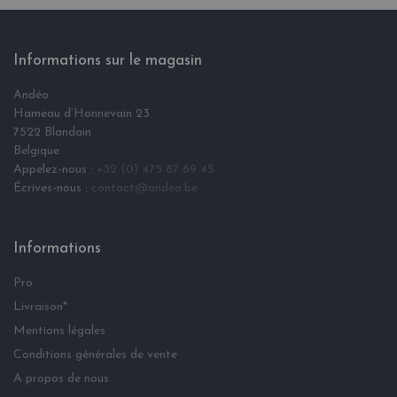
Informations sur le magasin
Andéo
Hameau d‘Honnevain 23
7522 Blandain
Belgique
Appelez-nous :
+32 (0) 475 87 69 45
Écrives-nous :
contact@andeo.be
Informations
Pro
Livraison*
Mentions légales
Conditions générales de vente
A propos de nous