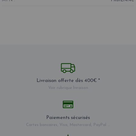
MPN :
PK61LNNC
Livraison offerte dès 400€ *
Voir rubrique livraison
Paiements sécurisés
Cartes bancaires, Visa, Mastercard, PayPal ...