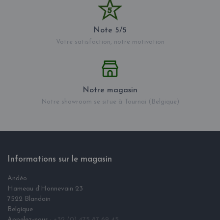
Note 5/5
Votre satisfaction, notre motivation
Notre magasin
Notre showroom se situe à Tournai (Belgique)
Informations sur le magasin
Andéo
Hameau d‘Honnevain 23
7522 Blandain
Belgique
Appelez-nous :
+32 (0) 475 87 69 45