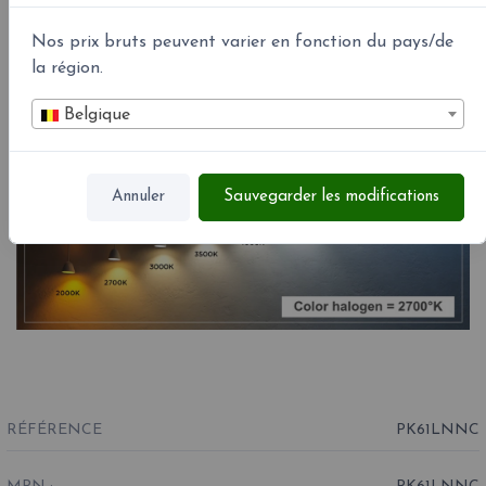
Nos prix bruts peuvent varier en fonction du pays/de
Couleurs led °K
la région.
Belgique
Annuler
Sauvegarder les modifications
RÉFÉRENCE
PK61LNNC