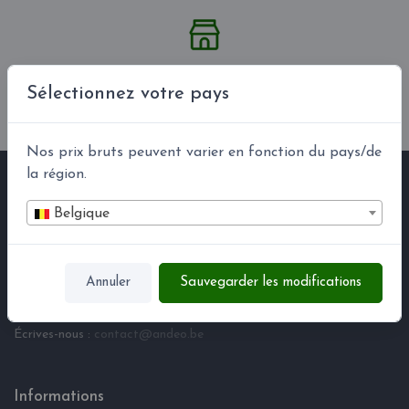
Notre magasin
Sélectionnez votre pays
Notre showroom se situe à Tournai (Belgique)
Nos prix bruts peuvent varier en fonction du pays/de
la région.
Informations sur le magasin
Belgique
Andéo
Hameau d‘Honnevain 23
7522 Blandain
Annuler
Sauvegarder les modifications
Belgique
Appelez-nous :
+32 (0) 475 87 69 45
Écrives-nous :
contact@andeo.be
Informations