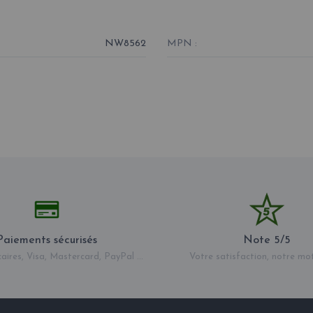
NW8562
MPN :
Paiements sécurisés
Note 5/5
aires, Visa, Mastercard, PayPal ...
Votre satisfaction, notre mo