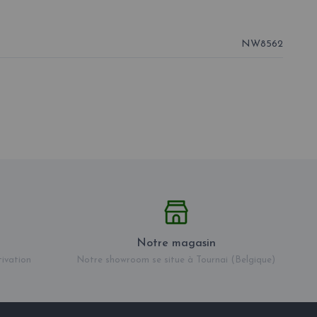
NW8562
Notre magasin
tivation
Notre showroom se situe à Tournai (Belgique)