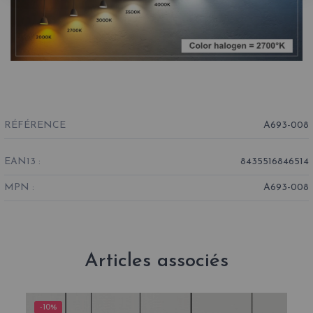
RÉFÉRENCE
A693-008
EAN13 :
8435516846514
MPN :
A693-008
Articles associés
-10%
-1