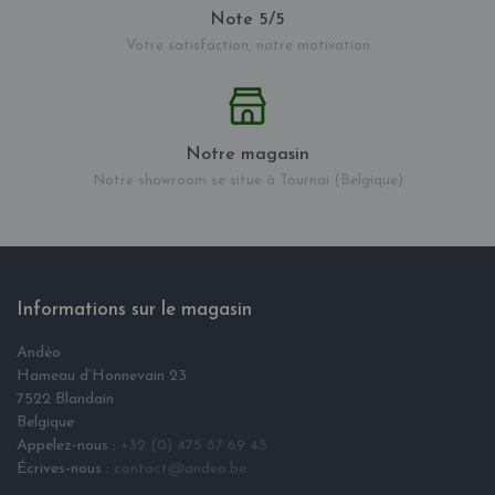
Note 5/5
Votre satisfaction, notre motivation
Notre magasin
Notre showroom se situe à Tournai (Belgique)
Informations sur le magasin
Andéo
Hameau d‘Honnevain 23
7522 Blandain
Belgique
Appelez-nous :
+32 (0) 475 87 69 45
Écrives-nous :
contact@andeo.be