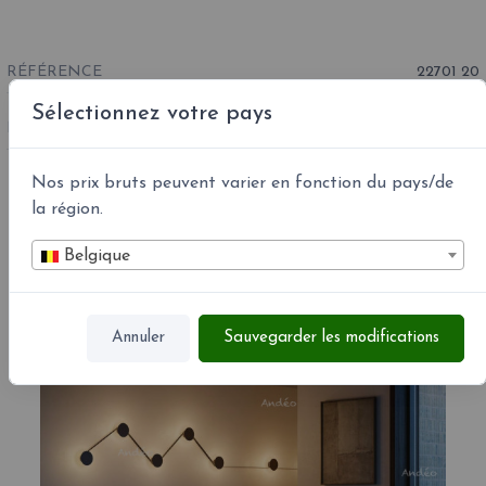
RÉFÉRENCE
22701 20
Sélectionnez votre pays
MPN :
22701 20
Nos prix bruts peuvent varier en fonction du pays/de
la région.
Articles associés
Belgique
Nouveau
No
Annuler
Sauvegarder les modifications