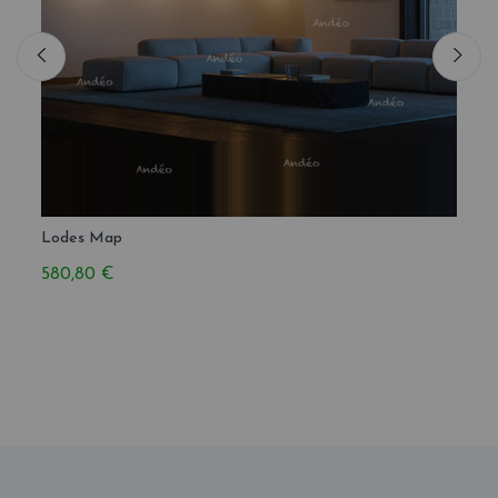
Lodes Map
Ceili
580,80 €
29,0