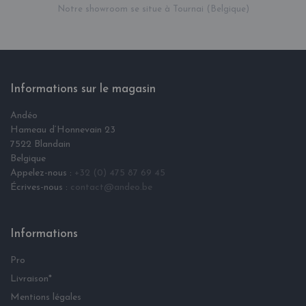
Notre showroom se situe à Tournai (Belgique)
Informations sur le magasin
Andéo
Hameau d‘Honnevain 23
7522 Blandain
Belgique
Appelez-nous :
+32 (0) 475 87 69 45
Écrives-nous :
contact@andeo.be
Informations
Pro
Livraison*
Mentions légales