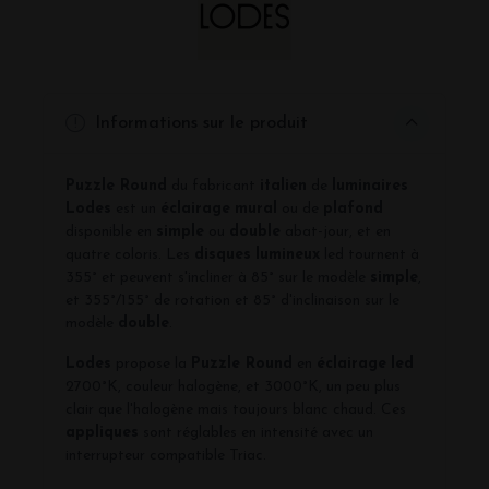
Informations sur le produit
Puzzle Round
du fabricant
italien
de
luminaires
Lodes
est un
éclairage
mural
ou de
plafond
disponible en
simple
ou
double
abat-jour, et en
quatre coloris. Les
disques
lumineux
led tournent à
355° et peuvent s'incliner à 85° sur le modèle
simple
,
et 355°/155° de rotation et 85° d'inclinaison sur le
modèle
double
.
Lodes
propose la
Puzzle Round
en
éclairage
led
2700°K, couleur halogène, et 3000°K, un peu plus
clair que l'halogène mais toujours blanc chaud. Ces
appliques
sont réglables en intensité avec un
interrupteur compatible Triac.