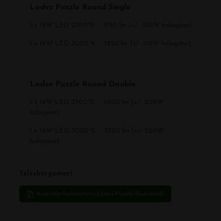
Lodes Puzzle Round Single
1 x 16W LED 2700°K - 1750 lm (+/- 100W halogène)
1 x 16W LED 3000°K - 1850 lm (+/- 110W halogène)
Lodes Puzzle Round Double
1 x 16W LED 2700°K - 3500 lm (+/- 200W
halogène)
1 x 16W LED 3000°K - 3700 lm (+/- 220W
halogène)
Téléchargement
Assembly-Instructions-Lodes-Puzzle-Round.pdf