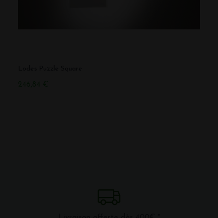
Lodes Puzzle Square
Lode
246,84 €
716,3
Livraison offerte dès 400€ *