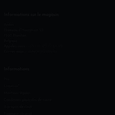
Informations sur le magasin
Andéo
Hameau d‘Honnevain 23
7522 Blandain
Belgique
Appelez-nous :
+32 (0) 475 87 69 45
Écrives-nous :
contact@andeo.be
Informations
Pro
Livraison*
Mentions légales
Conditions générales de vente
A propos de nous
Paiement sécurisé