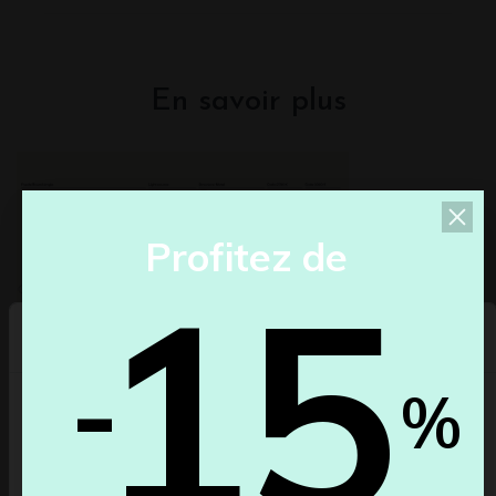
En savoir plus
P
r
o
f
i
t
e
z
d
e
15
Sélectionnez votre pays
-
%
Nos prix bruts peuvent varier en fonction du pays/de
la région.
Belgique