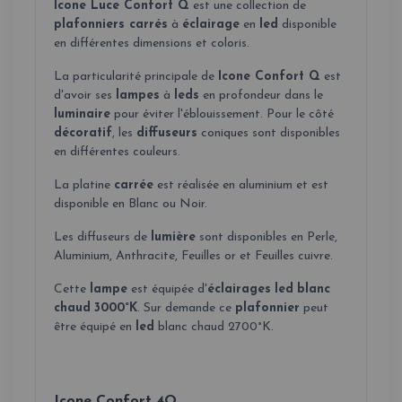
Icone Luce Confort Q
est une collection de
plafonniers carrés
à
éclairage
en
led
disponible
en différentes dimensions et coloris.
La particularité principale de
Icone Confort Q
est
d'avoir ses
lampes
à
leds
en profondeur dans le
luminaire
pour éviter l'éblouissement. Pour le côté
décoratif
, les
diffuseurs
coniques sont disponibles
en différentes couleurs.
La platine
carrée
est réalisée en aluminium et est
disponible en Blanc ou Noir.
Les diffuseurs de
lumière
sont disponibles en Perle,
Aluminium, Anthracite, Feuilles or et Feuilles cuivre.
Cette
lampe
est équipée d'
éclairages
led
blanc
chaud
3000°K
. Sur demande ce
plafonnier
peut
être équipé en
led
blanc chaud 2700°K.
Icone Confort 4Q