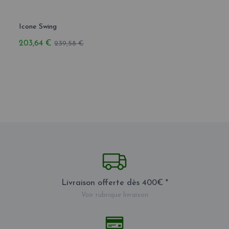
Icone Swing
Icone
203,64 €
340,
239,58 €
Livraison offerte dès 400€ *
Voir rubrique livraison