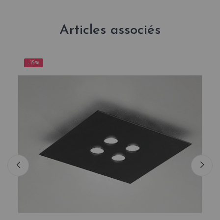
Articles associés
-15%
-1