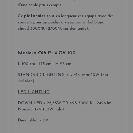
d'une table par exemple.
Ce
plafonnier
tout en longueur est équipé avec des
soquets pour ampoules à visser, ou en led blanc
chaud 3000°K (2700°K sur demande).
Masiero Olà PL4 OV 100
L 100 cm - l 13 cm - H 26 cm
STANDARD LIGHTING: 4 × E14 max 10W (not
included)
LED LIGHTING:
DOWN LED x 25,35W CRI>95 3000 K - 2496 lm
Nominal (+/- 150W halo)
Dimmable: 1-10V