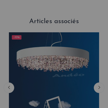
Articles associés
-10%
-1