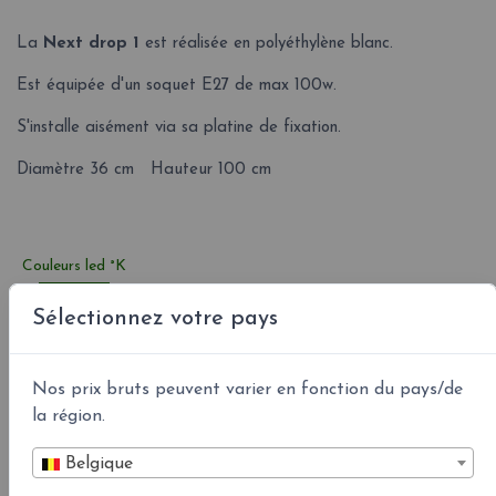
La
Next drop 1
est réalisée en polyéthylène blanc.
Est équipée d'un soquet E27 de max 100w.
S'installe aisément via sa platine de fixation.
Diamètre 36 cm Hauteur 100 cm
Couleurs led °K
Sélectionnez votre pays
Nos prix bruts peuvent varier en fonction du pays/de
la région.
Belgique