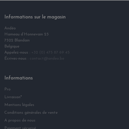
Informations sur le magasin
Andéo
Hameau d‘Honnevain 23
7522 Blandain
Belgique
Appelez-nous :
+32 (0) 475 87 69 45
Écrives-nous :
contact@andeo.be
Informations
Pro
Livraison*
Mentions légales
Conditions générales de vente
A propos de nous
Paiement sécurisé