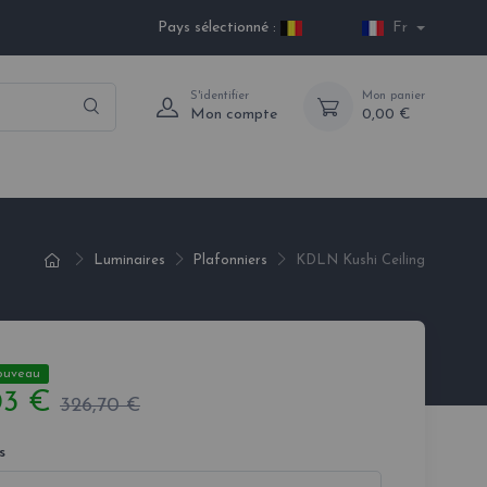
Pays sélectionné :
Fr
S'identifier
Mon panier
Mon compte
0,00 €
Luminaires
Plafonniers
KDLN Kushi Ceiling
ouveau
03 €
326,70 €
s