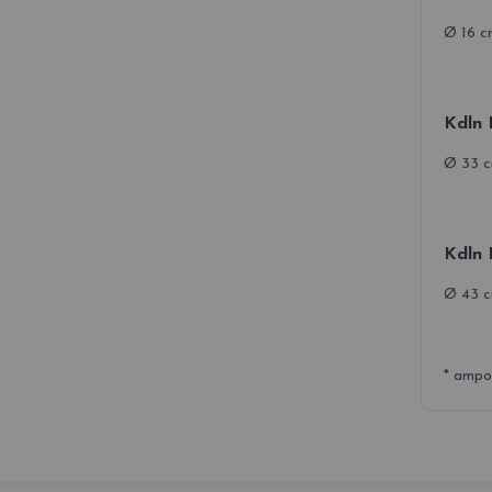
Ø 16 c
Kdln 
Ø 33 c
Kdln 
Ø 43 c
* ampou