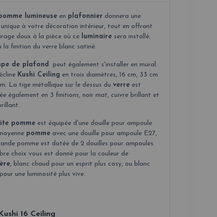
pomme lumineuse
en
plafonnier
donnera une
unique à votre décoration intérieur, tout en offrant
irage doux à la pièce où ce
luminaire
sera installé,
 la finition du verre blanc satiné.
mpe de plafond
peut également s'installer en mural.
écline
Kushi Ceiling
en trois diamètres, 16 cm, 33 cm
m. La tige métallique sur le dessus du
verre
est
e également en 3 finitions, noir mat, cuivre brillant et
rillant.
tite pomme
est équipée d'une douille pour ampoule
 moyenne
pomme
avec une douille pour ampoule E27,
grande pomme est dotée de 2 douilles pour ampoules
bre choix vous est donné pour la couleur de
ère
, blanc chaud pour un esprit plus cosy, ou blanc
pour une luminosité plus vive.
Kushi 16 Ceiling