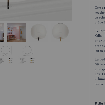
Cette
touche 
un écla
grâce à
Ce
la
Kdln
d
et 43 c
proposé
laiton b
La
pe
G9, la
et la 
E27. Li
la
lumi
neutre 
Kdln 