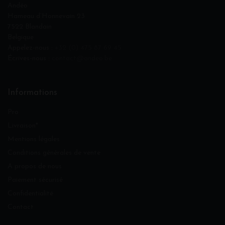
Andéo
Hameau d‘Honnevain 23
7522 Blandain
Belgique
Appelez-nous :
+32 (0) 475 87 69 45
Écrives-nous :
contact@andeo.be
Informations
Pro
Livraison*
Mentions légales
Conditions générales de vente
A propos de nous
Paiement sécurisé
Confidentialité
Contact