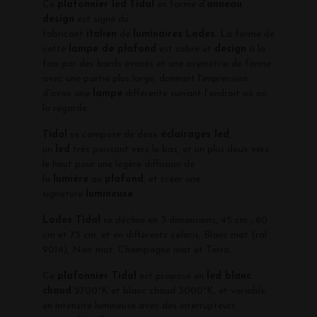
Ce
plafonnier led
Tidal
en forme d'
anneau
design
est signé du
fabricant
italien
de
luminaires
Lodes
. La forme de
cette
lampe de plafond
est sobre et
design
à la
fois par des bords évasés et une asymétrie de forme
avec une partie plus large, donnant l'impression
d'avoir une
lampe
différente suivant l'endroit où on
la regarde.
Tidal
se compose de deux
éclairages led
,
un
led
très puissant vers le bas, et un plus doux vers
le haut pour une légère diffusion de
la
lumière
au
plafond
, et créer une
signature
lumineuse
.
Lodes Tidal
se décline en 3 dimensions, 45 cm , 60
cm et 75 cm, et en différents coloris, Blanc mat (ral
9016), Noir mat, Champagne mat et Terra.
Ce
plafonnier Tidal
est proposé en
led blanc
chaud
2700°K et blanc chaud 3000°K, et variable
en intensité lumineuse avec des interrupteurs