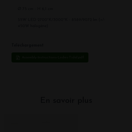
Ø 75 cm - H 6,1 cm
55W LED 2700°K/3000°K - 8589/9072 lm (+/-
450W halogène)
Téléchargement
Assembly-Instructions-Lodes-Tidal.pdf
En savoir plus