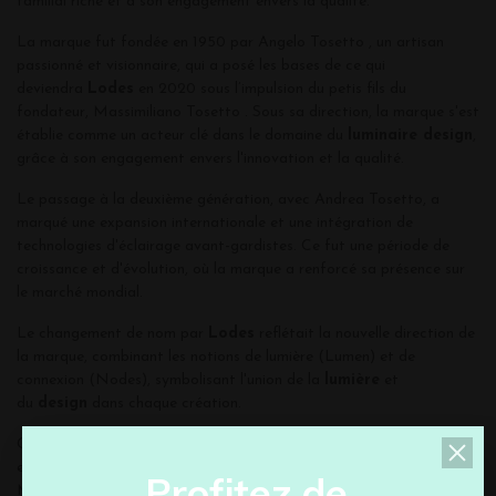
familial riche et à son engagement envers la qualité.
La marque fut fondée en 1950 par Angelo Tosetto , un artisan
passionné et visionnaire, qui a posé les bases de ce qui
deviendra
Lodes
en 2020 sous l’impulsion du petis fils du
fondateur, Massimiliano Tosetto . Sous sa direction, la marque s'est
établie comme un acteur clé dans le domaine du
luminaire design
,
grâce à son engagement envers l'innovation et la qualité.
Le passage à la deuxième génération, avec Andrea Tosetto, a
marqué une expansion internationale et une intégration de
technologies d'éclairage avant-gardistes. Ce fut une période de
croissance et d'évolution, où la marque a renforcé sa présence sur
le marché mondial.
Le changement de nom par
Lodes
reflétait la nouvelle direction de
la marque, combinant les notions de lumière (Lumen) et de
connexion (Nodes), symbolisant l'union de la
lumière
et
du
design
dans chaque création.
Chaque dirigeant de
Lodes
a apporté sa touche unique, en
enrichissant la marque avec de nouvelles idées et perspectives.
P
r
o
f
i
t
e
z
d
e
Massimiliano Tosetto a notamment mis l'accent sur le