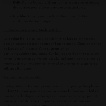
Kelly Dome
:
Coupole
alliant formes organiques et douceur
des courbes pour créer une ambiance accueillante.
Nautilus
: Conçu pour une flexibilité et une précision
maximales de l'
éclairage
L'Influence du Design « Made in Italy »
Le
design italien
, au cœur de l'identité de
Lodes
, est reconnu
pour sa capacité à allier beauté et fonctionnalité. Chaque création
de
Lodes
, qu'il s'agisse d'une
suspension
ou
d'un
lamp
adaire
témoignage d’un héritage et d’un vivre avec son
temps. L'attention portée aux détails, l'utilisation de matériaux de
haute qualité et l'engagement envers l'innovation reflètent cette
influence
italienne
.
Technologie et Innovation
L'intégration de technologies avancées est un pilier philosophique
de
Lodes
. L'entreprise a été pionnière dans l'utilisation du
led
et
d'autres technologies d'éclairage éco-responsable, ce qui permet
non seulement de réduire l'impact environnemental mais aussi