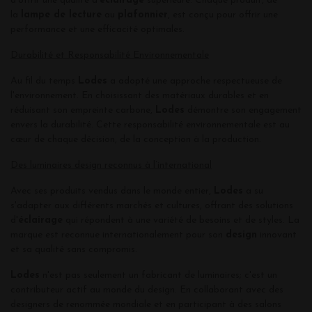
d'offrir une qualité d'
éclairage
supérieure. Chaque produit, de
la
lampe de lecture
au
plafonnier
, est conçu pour offrir une
performance et une efficacité optimales.
Durabilité et Responsabilité Environnementale
Au fil du temps
Lodes
a adopté une approche respectueuse de
l'environnement. En choisissant des matériaux durables et en
réduisant son empreinte carbone,
Lodes
démontre son engagement
envers la durabilité. Cette responsabilité environnementale est au
cœur de chaque décision, de la conception à la production.
Des luminaires design reconnus à l’international
Avec ses produits vendus dans le monde entier,
Lodes
a su
s'adapter aux différents marchés et cultures, offrant des solutions
d'
éclairage
qui répondent à une variété de besoins et de styles. La
marque est reconnue internationalement pour son
design
innovant
et sa qualité sans compromis.
Lodes
n'est pas seulement un fabricant de luminaires; c'est un
contributeur actif au monde du design. En collaborant avec des
designers de renommée mondiale et en participant à des salons