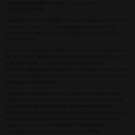
internationaux,
Lodes
contribue à façonner l'avenir
du
design
lumineux
Regardant vers l'avenir,
Lodes
continue de repousser les limites de
l'innovation et du style. La marque explore constamment de
nouvelles idées, matériaux et technologies pour rester à l'avant-
garde du secteur.
En choisissant un produit
Lodes
, les clients investissent dans bien
plus qu'un simple
luminaire
. Ils choisissent un morceau d'histoire
du
design italien
, une qualité exceptionnelle, et une
esthétique
raffin
ement
.
Lodes
, avec son héritage riche et sa vision
tournée vers l'avenir, reste un leader incontesté dans le monde de
l'
éclairage
et du
luminaire
.
L'engagement de
Lodes
envers l'excellence se manifeste dans
chaque aspect de son entreprise, de la conception minutieuse de
chaque
lampe de sol
,
applique
,
suspension
et
lustre
, à la
sélection méticuleuse des matériaux, en passant par le processus de
fabrication rigoureux et le service client exceptionnel. Chaque
produit est une fusion de
tradition
et d'
innovation
, un
témoignage de la passion et du savoir-faire
italien
.