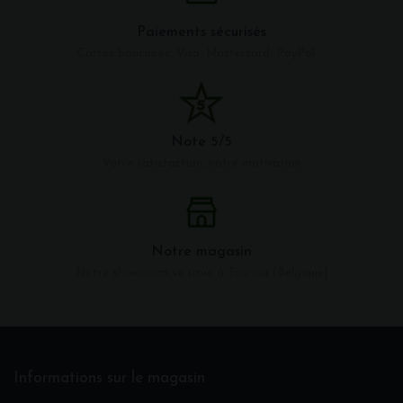
Paiements sécurisés
Cartes bancaires, Visa, Mastercard, PayPal ...
Note 5/5
Votre satisfaction, notre motivation
Notre magasin
Notre showroom se situe à Tournai (Belgique)
Informations sur le magasin