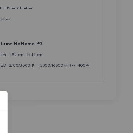
= Noir + Laiton
aiton
e Luce NoName P9
 cm - l 92 cm - H 13 cm
LED 2700/3000°K - 15900/16500 lm (+/- 400W