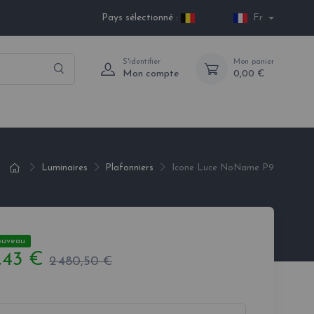
Pays sélectionné :
Fr
S'identifier
Mon panier
Mon compte
0,00 €
Luminaires
Plafonniers
Icone Luce NoName P9
ouveau
,43 €
2 480,50 €