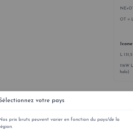
NE+OT 
OT = L
Icon
L 131,5
116W 
halo)
Sélectionnez votre pays
Nos prix bruts peuvent varier en fonction du pays/de la
En savoir plus
région.