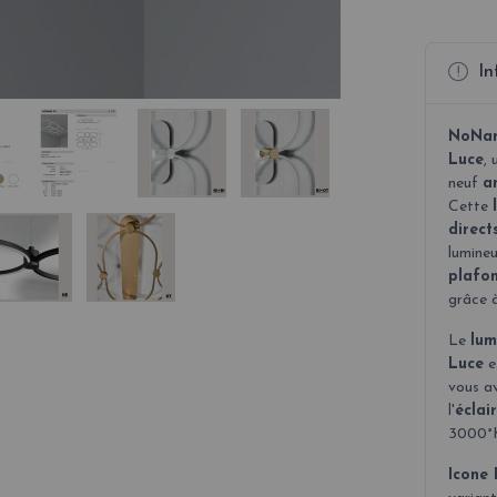
In
NoNa
Luce
,
neuf
a
Cette
direct
lumineu
plafo
grâce à
Le
lum
Luce
e
vous av
l'
éclai
3000°
Icone 