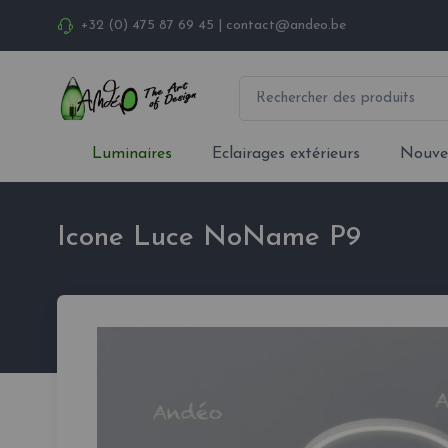
+32 (0) 475 87 69 45
|
contact@andeo.be
Luminaires
Eclairages extérieurs
Nouve
Icone Luce NoName P9