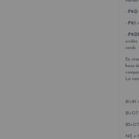
variant
-
P9.D
-
P9.I
=
-
P9.DI
ovales 
ronds.
En sta
base de
compat
La vari
BI+BI 
BI+OT 
BS+OT 
NE = 