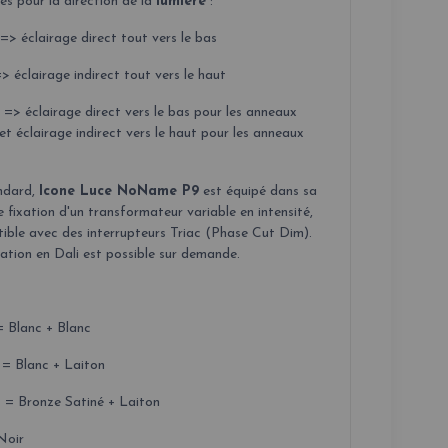
es pour la direction de la
lumière
:
=> éclairage direct tout vers le bas
> éclairage indirect tout vers le haut
=> éclairage direct vers le bas pour les anneaux
et éclairage indirect vers le haut pour les anneaux
ndard,
Icone Luce NoName P9
est équipé dans sa
 fixation d'un transformateur variable en intensité,
ible avec des interrupteurs Triac (Phase Cut Dim).
ation en Dali est possible sur demande.
= Blanc + Blanc
= Blanc + Laiton
= Bronze Satiné + Laiton
Noir