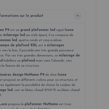
formations sur le produit
me P9
est un
grand plafonnier led
signé
Icone
 un
éclairage led
au style épuré, il se compose de
nneaux led
, quatre ronds et cinq ovalisés.
lampe de plafond XXL
est à
éclairages
s
vers le bas, il possède une très grande puissance
se. Par ses très grandes dimensions, ce
éclairage de
nd
habillera un
plafond
mais sans l'alourdir, ceci
 la finesse de sa structure.
inaires design
NoName P9
de chez
Icone
st proposé en différents coloris pour sa structure, et
ez également la possibilité de choisir la couleur de
rage led
, soit en blanc chaud 2700°K ou blanc chaud
K.
Luce
propose le
plafonnier NoName
est trois