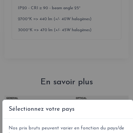
IP20 - CRI ≥ 90 - beam angle 25°
2700°K => 440 lm (+/- 40W halogènes)
3000°K => 470 lm (+/- 45W halogènes)
En savoir plus
Sélectionnez votre pays
Nos prix bruts peuvent varier en fonction du pays/de