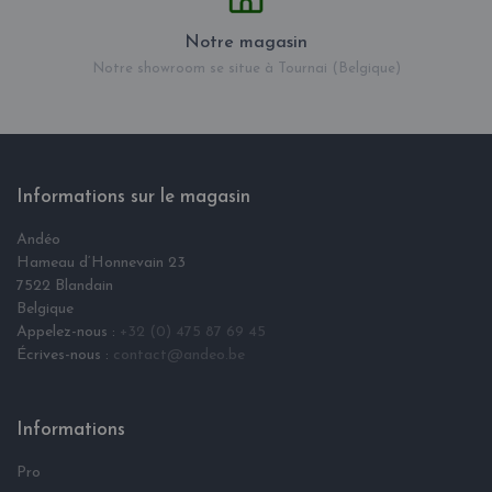
Notre magasin
Notre showroom se situe à Tournai (Belgique)
Informations sur le magasin
Andéo
Hameau d‘Honnevain 23
7522 Blandain
Belgique
Appelez-nous :
+32 (0) 475 87 69 45
Écrives-nous :
contact@andeo.be
Informations
Pro