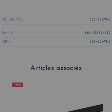
RÉFÉRENCE
258462WW5
EAN13 :
5404037324552
MPN :
258462WW5
Articles associés
-20%
-2