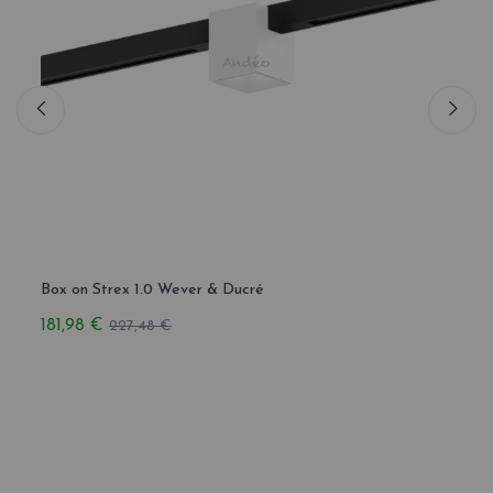
Box on Strex 1.0 Wever & Ducré
Docus
181,98 €
188,
227,48 €