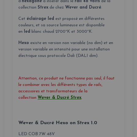
d'
hexagone
à insérer dans le
rail 48 volts
de la
collection
Strex
de chez
Wever and Ducré
.
Cet
éclairage led
est proposé en différentes
couleurs, et sa source lumineuse est disponible
en
led
blanc chaud 2700°K et 3000°K.
Hexo
existe en version non variable (no dim) et en
version variable en intensité pour une installation
électrique sous protocole Dali (DALI dim).
Attention, ce produit ne fonctionne pas seul, il faut
le combiner avec les différents types de rails,
accessoires et transformateurs de la
collection
Wever & Ducré Strex
.
Wever & Ducré Hexo on Strex 1.0
LED COB 7W 48V