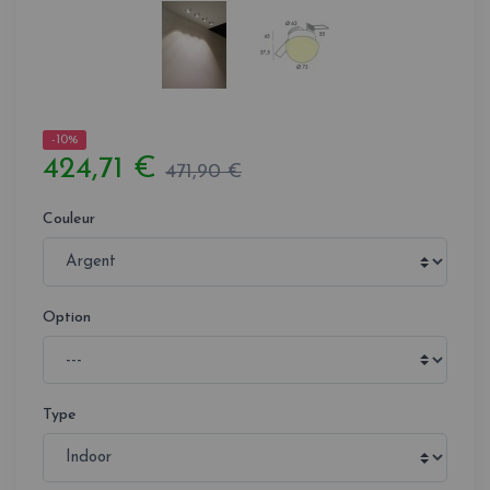
-10%
424,71 €
471,90 €
Couleur
Option
Type