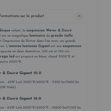
formations sur le produit
disque
volant, la
suspension Wever & Ducré
t
est un magnifique
luminaire
de
grande taille
 l'impression de flotter dans l'air avec ses grands
es. L'
anneau
lumineux
Gigant
est une
suspension
oposée en deux diamètres, 100 cm et 160 cm.
irage led
est proposé en blanc chaud 3000°K et
neutre 4000°K.
 & Ducré Gigant 10.0
cm - 42W Led 3000°K/4000°K - 5300 lm/5600 lm
00W Halo)
 & Ducré Gigant 16.0
cm - 84W Led 3000°K/4000°K - 10600 lm/11300 lm