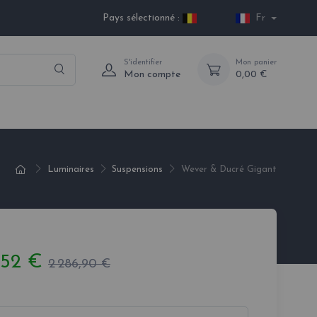
Pays sélectionné :
Fr
S'identifier
Mon panier
Mon compte
0,00 €
Luminaires
Suspensions
Wever & Ducré Gigant
,52 €
2 286,90 €