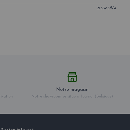
213385W4
Notre magasin
tivation
Notre showroom se situe à Tournai (Belgique)