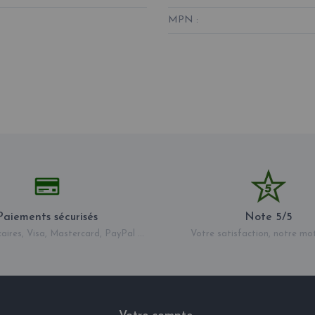
MPN :
Paiements sécurisés
Note 5/5
aires, Visa, Mastercard, PayPal ...
Votre satisfaction, notre mo