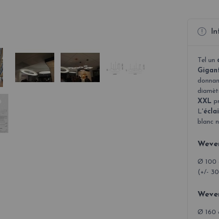
In
Tel un
Gigan
donnant
diamètr
XXL
pr
L'
écla
blanc 
Wever
Ø 100 
(+/- 3
Wever
Ø 160 