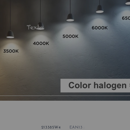
213385W4
EAN13 :