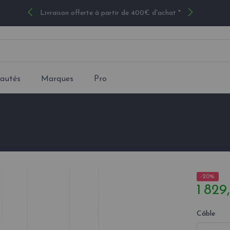
Livraison offerte à partir de 400€ d'achat *
autés
Marques
Pro
-20%
1 829
Câble