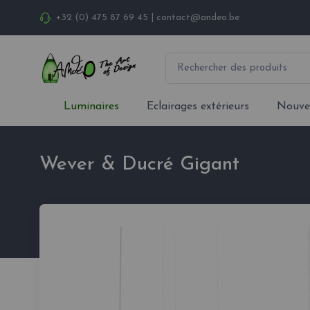
+32 (0) 475 87 69 45
|
contact@andeo.be
Luminaires
Eclairages extérieurs
Nouve
Wever & Ducré Gigant