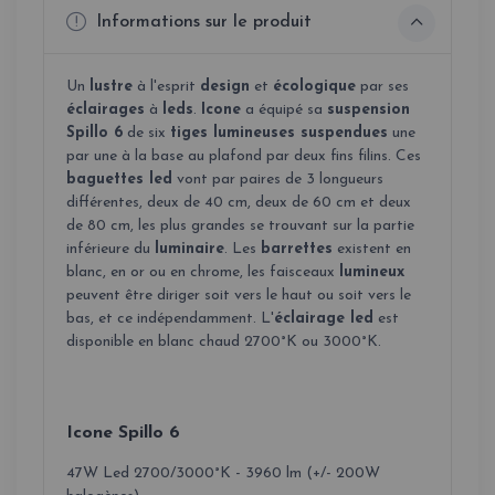
Informations sur le produit
Un
lustre
à l'esprit
design
et
écologique
par ses
éclairages
à
leds
.
Icone
a équipé sa
suspension
Spillo 6
de six
tiges lumineuses suspendues
une
par une à la base au plafond par deux fins filins. Ces
baguettes led
vont par paires de 3 longueurs
différentes, deux de 40 cm, deux de 60 cm et deux
de 80 cm, les plus grandes se trouvant sur la partie
inférieure du
luminaire
. Les
barrettes
existent en
blanc, en or ou en chrome, les faisceaux
lumineux
peuvent être diriger soit vers le haut ou soit vers le
bas, et ce indépendamment. L'
éclairage led
est
disponible en blanc chaud 2700°K ou 3000°K.
Icone Spillo 6
47W Led 2700/3000°K - 3960 lm (+/- 200W