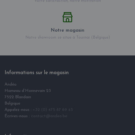
Votre satisfaction, notre motivation
Notre magasin
Notre showroom se situe à Tournai (Belgique)
Informations sur le magasin
Andéo
Hameau d‘Honnevain 23
7522 Blandain
Belgique
Appelez-nous :
+32 (0) 475 87 69 45
Écrives-nous :
contact@andeo.be