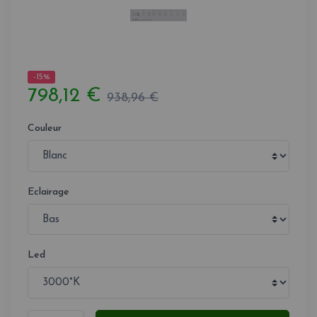
-15%
798,12 €
938,96 €
Couleur
Eclairage
Led