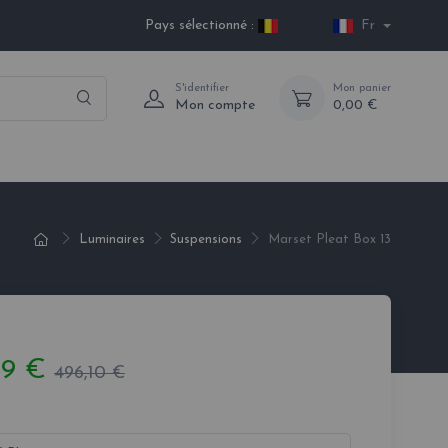
Pays sélectionné :
Fr
S'identifier
Mon panier
Mon compte
0,00 €
Luminaires
Suspensions
Marset Pleat Box 13
49 €
496,10 €