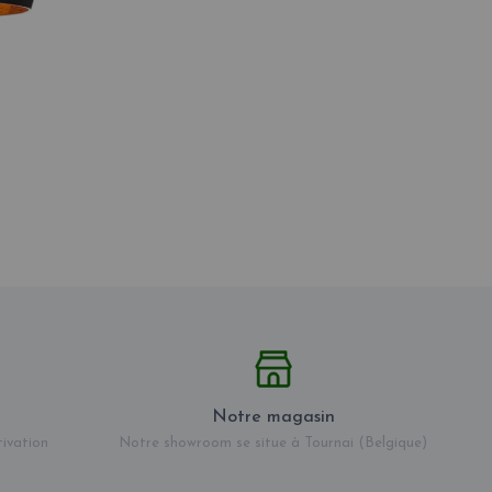
Notre magasin
tivation
Notre showroom se situe à Tournai (Belgique)