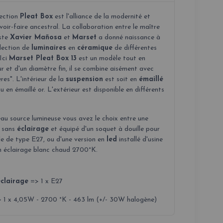
lection
Pleat Box
est l'alliance de la modernité et
voir-faire ancestral. La collaboration entre le maître
ste
X
avier
Mañosa
et
Marset
a donné naissance à
llection de
luminaires
en
céramique
de différentes
 Ici
Marset Pleat Box 13
est un modèle tout en
r et d'un diamètre fin, il se combine aisément avec
ères". L'intérieur de la
suspension
est soit en
émaillé
u en émaillé or. L'extérieur est disponible en différents
au source lumineuse vous avez le choix entre une
n sans
éclairage
et équipé d'un soquet à douille pour
e de type E27, ou d'une version en
led
installé d'usine
n éclairage blanc chaud 2700°K.
clairage
=> 1 x E27
 1 x 4,05W - 2700 °K - 463 lm (+/- 30W halogène)