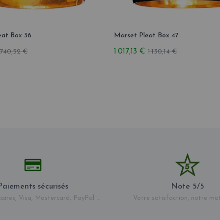
eat Box 36
Marset Pleat Box 47
1 017,13 €
740,52 €
1 130,14 €
Paiements sécurisés
Note 5/5
aires, Visa, Mastercard, PayPal ...
Votre satisfaction, notre mo