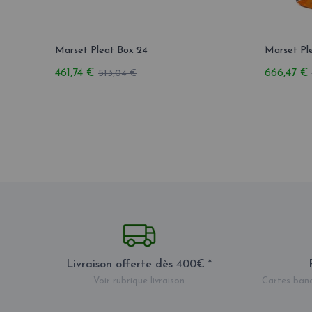
Marset Pleat Box 24
Marset Pl
461,74 €
666,47 €
513,04 €
Livraison offerte dès 400€ *
Voir rubrique livraison
Cartes banc