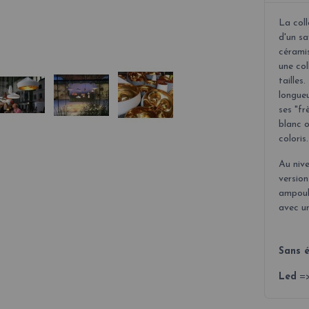
La col
d'un sa
cérami
une co
tailles.
longueu
ses "fr
blanc o
coloris
.
Au nive
versio
ampoul
avec u
Sans é
Led
=>