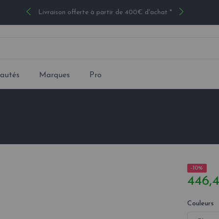
Livraison offerte à partir de 400€ d'achat *
autés
Marques
Pro
-10%
446,
Couleurs