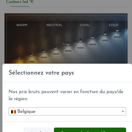
Couleurs led °K
Sélectionnez votre pays
Nos prix bruts peuvent varier en fonction du pays/de
la région.
RÉFÉRENCE
ITW LWW 58
Belgique
MPN :
ITW LWW 58