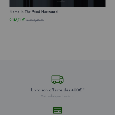
Nemo In The Wind Horizontal
Nemo 
2 118,11 €
2 118,
2 353,45 €
Livraison offerte dès 400€ *
Voir rubrique livraison