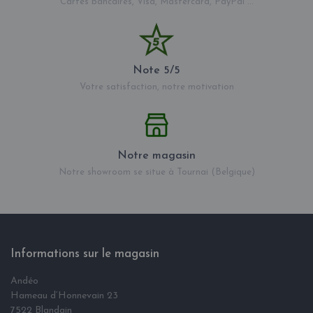
Cartes bancaires, Visa, Mastercard, PayPal ...
Note 5/5
Votre satisfaction, notre motivation
Notre magasin
Notre showroom se situe à Tournai (Belgique)
Informations sur le magasin
Andéo
Hameau d‘Honnevain 23
7522 Blandain