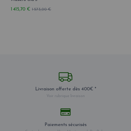
1 415,70 €
1 415
1 573,00 €
Livraison offerte dès 400€ *
Voir rubrique livraison
Paiements sécurisés