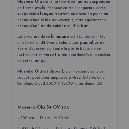
Masiero Olà
est ici présenté en
lampe
suspendue
de forme
ovale
. Proposé en trois longueurs, cette
suspension
longue
trouvera aisément sa place au-
dessus d'une
table
par exemple, mais également au-
dessus d'un
îlot de cuisine
ou d'un
bar
.
La structure de se
luminaire
est réalisée en métal,
et décliné en différents coloris. Les
pampilles
de
verre
disposées sur toute la partie basse de ce
lustre
sont en
verre
Italien
coordonnés à la couleur
de cette
lampe
.
Masiero Olà
est disponible en version à simples
soquets pour pour ampoules à visser le type, ou en
led blanc chaud 3000°K (2700°K sur demande)
Masiero Olà S4 OV 100
L 100 cm - l 13 cm - H 20 cm
STANDARD LIGHTING: 4 × E14 max 10W (not