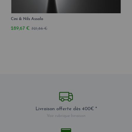
Cini & Nils Assolo
Cini &
289,67 €
736,1
321,86 €
Livraison offerte dès 400€ *
Voir rubrique livraison