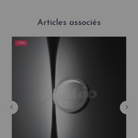
Articles associés
-10%
-1