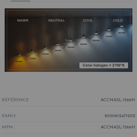
RÉFÉRENCE
ACCNASL.1566H
EAN13 :
8050612471202
MPN :
ACCNASL.1566H