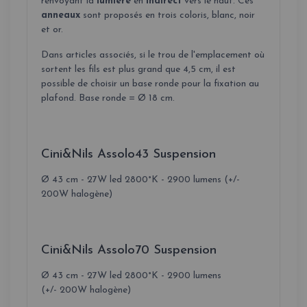
renvoyant la
lumière
en
indirect
vers le haut. Ces
anneaux
sont proposés en trois coloris, blanc, noir
et or.
Dans articles associés
, si le trou de l'emplacement où
sortent les fils est plus grand que 4,5 cm, il est
possible de choisir un base ronde pour la fixation au
plafond. Base ronde = Ø 18 cm.
Cini&Nils Assolo43 Suspension
Ø 43 cm - 27W led 2800°K - 2900 lumens (+/-
200W halogène)
Cini&Nils Assolo70 Suspension
Ø 43 cm - 27W led 2800°K - 2900 lumens
(+/- 200W halogène)