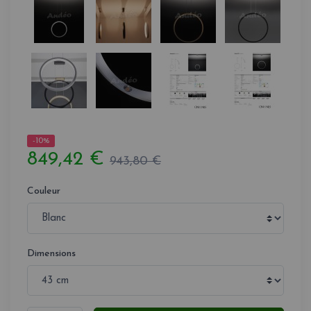
-10%
849,42 €
943,80 €
Couleur
Dimensions