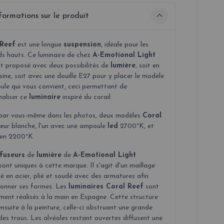
formations sur le produit
 Reef
est une longue
suspension
, idéale pour les
ds hauts. Ce luminaire de chez
A-Emotional Light
st proposé avec deux possibilités de
lumière
, soit en
sine, soit avec une douille E27 pour y placer le modèle
ule qui vous convient, ceci permettant de
naliser ce
luminaire
inspiré du corail.
par vous-même dans les photos, deux modèles
Coral
leur blanche, l'un avec une ampoule
led
2700°K, et
 en 2200°K.
ffuseurs
de
lumière
de
A-Emotional Light
sont uniques à cette marque. Il s'agit d'un maillage
lé en acier, plié et soudé avec des armatures afin
donner ses formes. Les
luminaires Coral Reef
sont
ment réalisés à la main en Espagne. Cette structure
nsuite à la peinture, celle-ci obstruant une grande
des trous. Les alvéoles restant ouvertes diffusent une