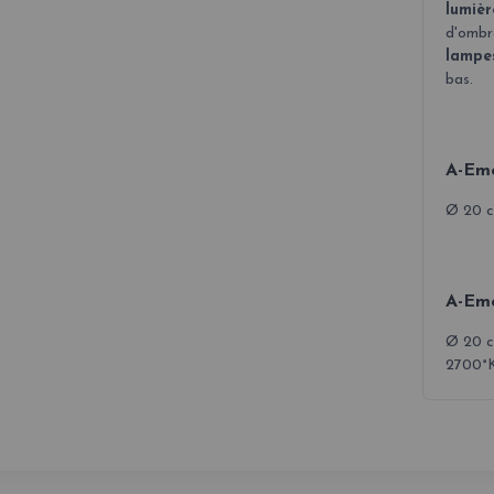
lumièr
d'ombr
lampe
bas.
A-Emo
Ø 20 cm
A-Emo
Ø 20 c
2700°K