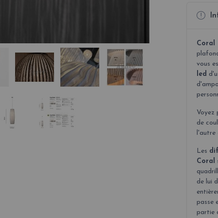
In
Coral
plafon
vous e
led
d'u
d'ampo
person
Voyez 
de cou
l'autre
Les
di
Coral
quadril
de lui 
entière
passe e
partie 