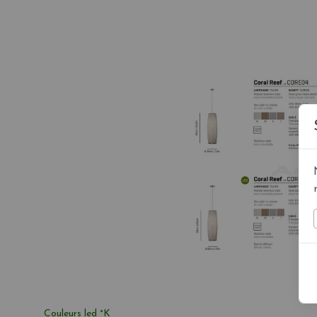
Couleurs led °K