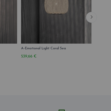
A-Emotional Light Coral Sea
A-Emotion
539,66 €
692,12 €