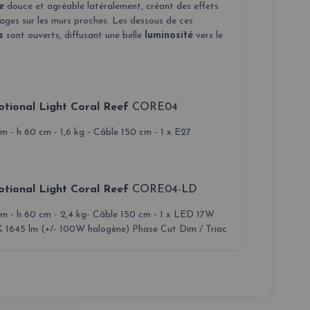
e
douce et agréable latéralement, créant des effets
ages sur les murs proches. Les dessous de ces
s
sont ouverts, diffusant une belle
luminosité
vers le
tional Light Coral Reef
CORE04
 - h 60 cm - 1,6 kg - Câble 150 cm - 1 x E27
tional Light Coral Reef
CORE04-LD
m - h 60 cm - 2,4 kg- Câble 150 cm - 1 x LED 17W
 1645 lm (+/- 100W halogène) Phase Cut Dim / Triac