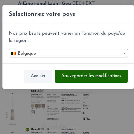
A-Emotional Light Gea
GE04-EXT
Sélectionnez votre pays
Ø 19 cm cm - h 45 cm - 2,1 kg - Câble 150 cm - 1 x
E27
Nos prix bruts peuvent varier en fonction du pays/de
la région.
Belgique
En savoir plus
Annuler
Sauvegarder les modifications