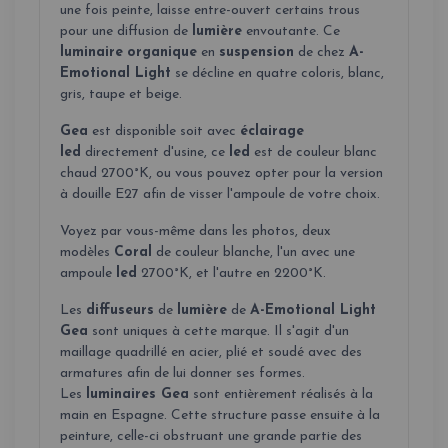
une fois peinte, laisse entre-ouvert certains trous
pour une diffusion de
lumière
envoutante. Ce
luminaire
organique
en
suspension
de chez
A-
Emotional Light
se décline en quatre coloris, blanc,
gris, taupe et beige.
Gea
est disponible soit avec
éclairage
led
directement d'usine, ce
led
est de couleur blanc
chaud 2700°K, ou vous pouvez opter pour la version
à douille E27 afin de visser l'ampoule de votre choix.
Voyez par vous-même dans les photos, deux
modèles
Coral
de couleur blanche, l'un avec une
ampoule
led
2700°K, et l'autre en 2200°K.
Les
diffuseurs
de
lumière
de
A-Emotional Light
Gea
sont uniques à cette marque. Il s'agit d'un
maillage quadrillé en acier, plié et soudé avec des
armatures afin de lui donner ses formes.
Les
luminaires Gea
sont entièrement réalisés à la
main en Espagne. Cette structure passe ensuite à la
peinture, celle-ci obstruant une grande partie des