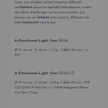
trous. Les alvéoles restant ouvertes diffusent
une
lumière
douce et agréable latéralement, créant
des effets d'ombrages sur les murs proches. Les
dessous de ces
lampes
sont ouverts, diffusant une
belle
luminosité
vers le bas.
A-Emotional Light Gea
GE04
Ø 19 cm cm - h 45 cm - 1,1 kg - Câble 150 cm - 1 x
E27
A-Emotional Light Gea
GE04-LD
Ø 19 cm cm - h 45 cm - 1,9 kg- Câble 150 cm - 17W
LED 2700°K 1645 lm (+/- 100W halogène) Phase
Cut Dim / Triac