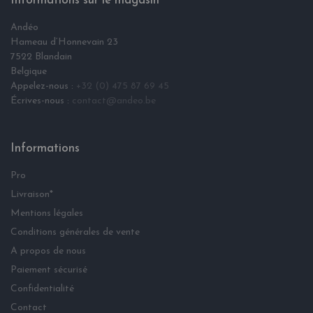
Informations sur le magasin
Andéo
Hameau d‘Honnevain 23
7522 Blandain
Belgique
Appelez-nous :
+32 (0) 475 87 69 45
Écrives-nous :
contact@andeo.be
Informations
Pro
Livraison*
Mentions légales
Conditions générales de vente
A propos de nous
Paiement sécurisé
Confidentialité
Contact