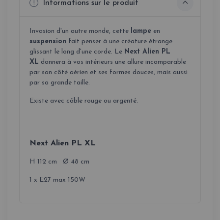
Informations sur le produit
Invasion
d
'
un
autre
monde, cette
lampe
en
suspension
fait penser à
une
créature
étrange
glissant
le long
d
'
une
corde
.
Le
Next Alien PL
XL
donnera à vos intérieurs une allure incomparable
par son côté aérien et ses formes douces, mais aussi
par sa grande taille.
Existe avec câble rouge ou argenté.
Next Alien PL XL
H 112 cm Ø 48 cm
1 x E27 max 150W