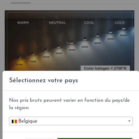
Sélectionnez votre pays
Nos prix bruts peuvent varier en fonction du pays/de
RÉFÉRENCE
ALIEN-PL-XL-PTR - 1038-10-3001
la région.
EAN13 :
4251908501137
Belgique
MPN :
AL-PL-XL-PTR