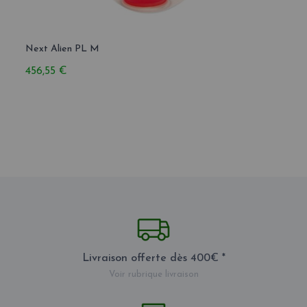
Next Alien PL M
Next 
456,55 €
609,
Livraison offerte dès 400€ *
Voir rubrique livraison