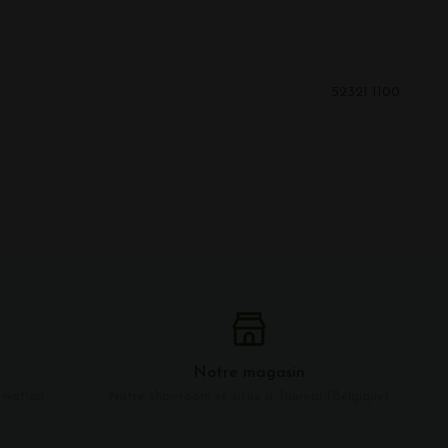
52321 1100
Notre magasin
tivation
Notre showroom se situe à Tournai (Belgique)