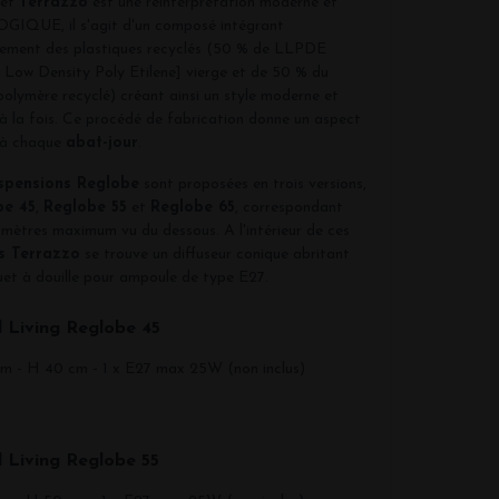
fet
Terrazzo
est une réinterprétation moderne et
IQUE, il s'agit d'un composé intégrant
llement des plastiques recyclés (50 % de LLPDE
 Low Density Poly Etilene] vierge et de 50 % du
olymère recyclé) créant ainsi un style moderne et
à la fois. Ce procédé de fabrication donne un aspect
 à chaque
abat-jour
.
spensions Reglobe
sont proposées en trois versions,
be 45
,
Reglobe 55
et
Reglobe 65
, correspondant
mètres maximum vu du dessous. A l'intérieur de ces
s Terrazzo
se trouve un diffuseur conique abritant
uet à douille pour ampoule de type E27.
l Living Reglobe 45
m - H 40 cm - 1 x E27 max 25W (non inclus)
l Living
Reglobe 55