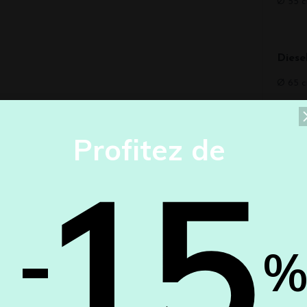
Ø 55 c
Diese
Ø 65 c
Téléchar
P
r
o
f
i
t
e
z
d
e
15
Diese
-
Sélectionnez votre pays
En savoir plus
Nos prix bruts peuvent varier en fonction du pays/de la
région.