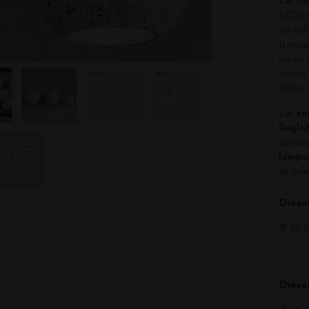
Cet ef
ECOLOG
partie
[Linear
même p
ancien 
unique
Les
su
Reglo
aux dia
lampe
un soq
Diese
Ø 50 c
Diese