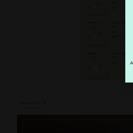
A
Couleurs led °K