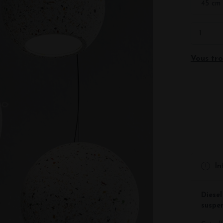
Vous tro
In
Diese
suspe