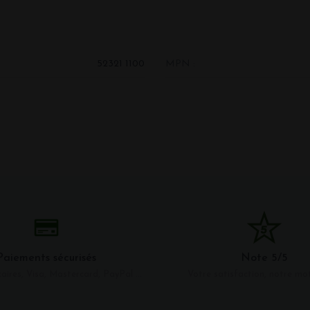
52321 1100
MPN :
Paiements sécurisés
Note 5/5
aires, Visa, Mastercard, PayPal ...
Votre satisfaction, notre mo