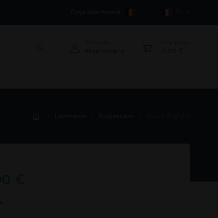
Pays sélectionné :
Fr
S'identifier
Mon panier
Mon compte
0,00 €
Luminaires
Suspensions
Diesel Reglobe
00 €
s