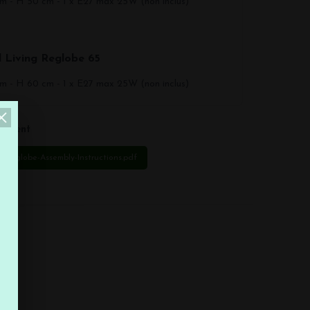
m - H 50 cm - 1 x E27 max 25W (non inclus)
l Living
Reglobe 65
m - H 60 cm - 1 x E27 max 25W (non inclus)
gement
l-Reglobe-Assembly-Instructions.pdf
%