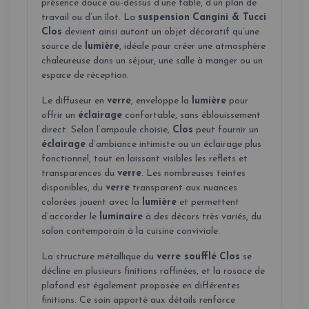
présence douce au-dessus d’une table, d’un plan de
travail ou d’un îlot. La
suspension
Cangini & Tucci
Clos
devient ainsi autant un objet décoratif qu’une
source de
lumière
, idéale pour créer une atmosphère
chaleureuse dans un séjour, une salle à manger ou un
espace de réception.
Le diffuseur en
verre
, enveloppe la
lumière
pour
offrir un
éclairage
confortable, sans éblouissement
direct. Selon l’ampoule choisie,
Clos
peut fournir un
éclairage
d’ambiance intimiste ou un éclairage plus
fonctionnel, tout en laissant visibles les reflets et
transparences du
verre
. Les nombreuses teintes
disponibles, du
verre
transparent aux nuances
colorées jouent avec la
lumière
et permettent
d’accorder le
luminaire
à des décors très variés, du
salon contemporain à la cuisine conviviale.
La structure métallique du
verre soufflé
Clos
se
décline en plusieurs finitions raffinées, et la rosace de
plafond est également proposée en différentes
finitions. Ce soin apporté aux détails renforce