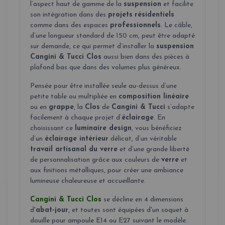
l’aspect haut de gamme de la
suspension
et facilite
son intégration dans des
projets
résidentiels
comme dans des espaces
professionnels
. Le câble,
d’une longueur standard de 150 cm, peut être adapté
sur demande, ce qui permet d’installer la
suspension
Cangini & Tucci Clos
aussi bien dans des pièces à
plafond bas que dans des volumes plus généreux.
Pensée pour être installée seule au-dessus d’une
petite table ou multipliée en
composition linéaire
ou en
grappe
, la
Clos
de
Cangini & Tucci
s’adapte
facilement à chaque projet d’
éclairage
. En
choisissant ce
luminaire design
, vous bénéficiez
d’un
éclairage intérieur
délicat, d’un véritable
travail artisanal du verre
et d’une grande liberté
de personnalisation grâce aux couleurs de
verre
et
aux finitions métalliques, pour créer une ambiance
lumineuse chaleureuse et accueillante.
Cangini & Tucci Clos
se décline en 4 dimensions
d'
abat-jour
, et toutes sont équipées d'un soquet à
douille pour ampoule E14 ou E27 suivant le modèle.