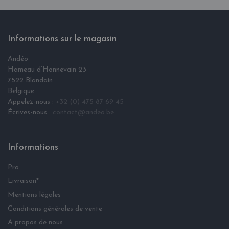
Informations sur le magasin
Andéo
Hameau d‘Honnevain 23
7522 Blandain
Belgique
Appelez-nous :
+32 (0) 475 87 69 45
Écrives-nous :
contact@andeo.be
Informations
Pro
Livraison*
Mentions légales
Conditions générales de vente
A propos de nous