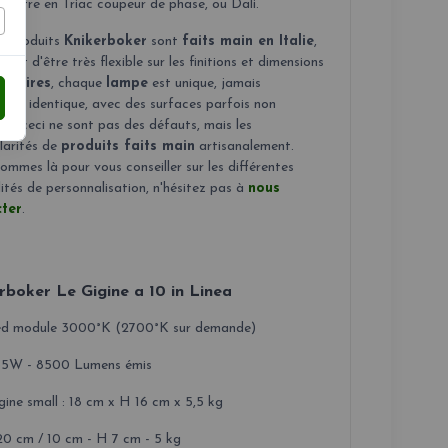
it être en Triac coupeur de phase, ou Dali.
es produits
Knikerboker
sont
faits main en Italie
,
rmet d'être très flexible sur les finitions et dimensions
minaires
, chaque
lampe
est unique, jamais
ent identique, avec des surfaces parfois non
res, ceci ne sont pas des défauts, mais les
larités de
produits faits main
artisanalement.
mmes là pour vous conseiller sur les différentes
lités de personnalisation, n'hésitez pas à
nous
ter
.
rboker Le Gigine a 10 in Linea
ed module 3000°K (2700°K sur demande)
55W - 8500 Lumens émis
gine small : 18 cm x H 16 cm x 5,5 kg
20 cm / 10 cm - H 7 cm - 5 kg