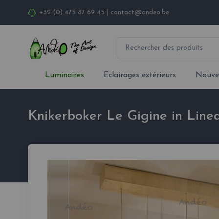
+32 (0) 475 87 69 45
|
contact@andeo.be
Luminaires
Eclairages extérieurs
Nouve
Knikerboker Le Gigine in Line