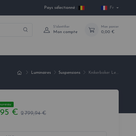
Pays sélectionné :
Fr
S'identifier
Mon panier
Mon compte
0,00 €
Luminaires
Suspensions
Knikerboker Le...
ouveau
,95 €
2 799,94 €