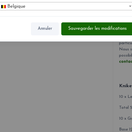
peut so
Belgique
Tous l
ceci pe
des
lu
Annuler
Sauvegarder les modifications
totalem
réguliè
particu
Nous so
possibi
contac
Knike
10 x L
Total 
10 x Gi
Base 1