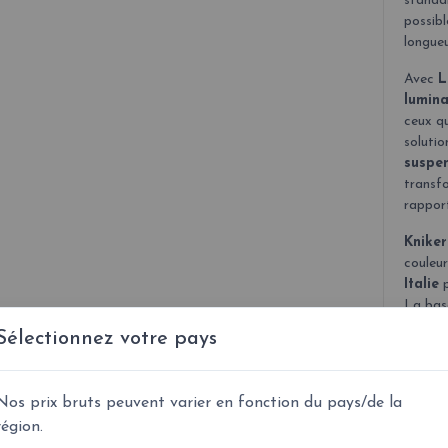
standar
possibl
longue
Avec
L
lumina
ceux q
solutio
suspe
transfo
rapport
Knike
couleur
Italie
p
La base
même co
Sélectionnez votre pays
électri
standar
possibl
Nos prix bruts peuvent varier en fonction du pays/de la
finitio
région.
possibl