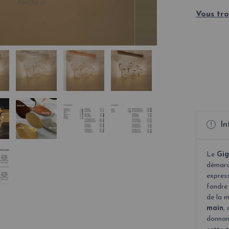
Vous tro
In
Le
Gig
démarc
expres
fondre 
de la 
main
,
donnant