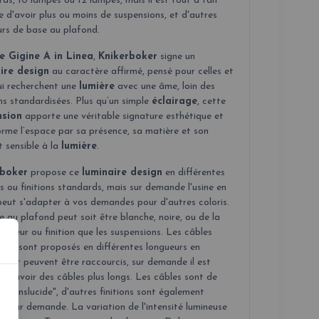
ds, 10 lampes ou 12 lampes, mais il est tout à fait
e d'avoir plus ou moins de suspensions, et d'autres
urs de base au plafond.
e Gigine A in Linea
,
Knikerboker
signe un
ire design
au caractère affirmé, pensé pour celles et
ui recherchent une
lumière
avec une âme, loin des
ns standardisées. Plus qu’un simple
éclairage
, cette
nsion
apporte une véritable signature esthétique et
rme l’espace par sa présence, sa matière et son
 sensible à la
lumière
.
rboker
propose ce
luminaire design
en différentes
s ou finitions standards, mais sur demande l'usine en
eut s'adapter à vos demandes pour d'autres coloris.
 au plafond peut soit être blanche, noire, ou de la
uleur ou finition que les suspensions. Les câbles
ques sont proposés en différentes longueurs en
d et peuvent être raccourcis, sur demande il est
e d'avoir des câbles plus longs. Les câbles sont de
n "translucide", d'autres finitions sont également
es sur demande. La variation de l'intensité lumineuse