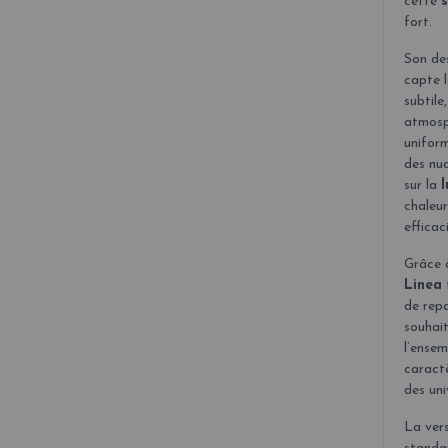
cette
fort.
Son des
capte l
subtile
atmosp
uniform
des nua
sur la
chaleur
efficac
Grâce 
Linea
de repa
souhait
l’ensem
caract
des uni
La ver