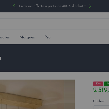
Livraison offerte à partir de 400€ d'achat *
autés
Marques
Pro
a
-10%
N
2 519
Couleur