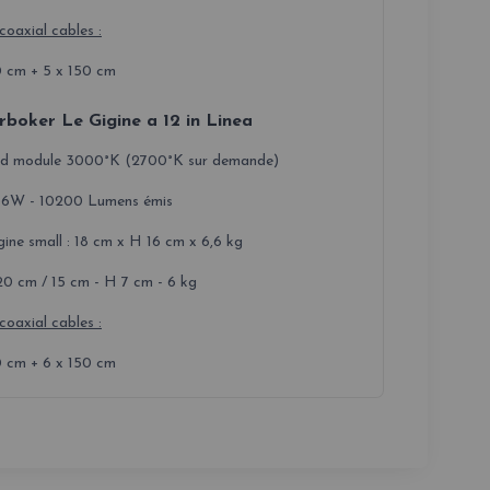
 coaxial cables :
0 cm + 5 x 150 cm
rboker Le Gigine a 12 in Linea
ed module 3000°K (2700°K sur demande)
66W - 10200 Lumens émis
gine small : 18 cm x H 16 cm x 6,6 kg
20 cm / 15 cm - H 7 cm - 6 kg
 coaxial cables :
0 cm + 6 x 150 cm