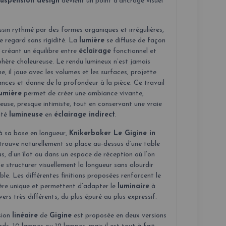
suspension design
devient un point d’ancrage visuel
sin rythmé par des formes organiques et irrégulières,
e regard sans rigidité. La
lumière
se diffuse de façon
, créant un équilibre entre
éclairage
fonctionnel et
hère chaleureuse. Le rendu lumineux n’est jamais
e, il joue avec les volumes et les surfaces, projette
nces et donne de la profondeur à la pièce. Ce travail
lumière
permet de créer une ambiance vivante,
euse, presque intimiste, tout en conservant une vraie
ité
lumineuse
en
éclairage indirect
.
à sa base en longueur,
Knikerboker Le Gigine in
trouve naturellement sa place au-dessus d’une table
s, d’un îlot ou dans un espace de réception où l’on
e structurer visuellement la longueur sans alourdir
ble. Les différentes finitions proposées renforcent le
ère unique et permettent d’adapter le
luminaire
à
vers très différents, du plus épuré au plus expressif.
sion
linéaire
de
Gigine
est proposée en deux versions