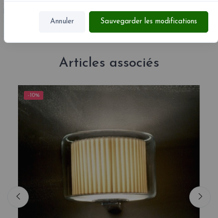
MPN :
A89-074
Annuler
Sauvegarder les modifications
Articles associés
-10%
-1