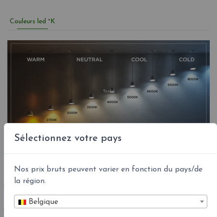
Couleurs led °K
Sélectionnez votre pays
Nos prix bruts peuvent varier en fonction du pays/de
la région.
RÉFÉRENCE
A89-074
Belgique
EAN13 :
8435516822068