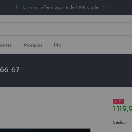
Livraison offerte à partir de 400€ d'achat *
autés
Marques
Pro
 66 67
-11%
1 119
Couleur