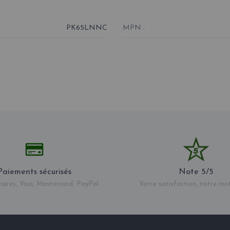
PK65LNNC
MPN :
Paiements sécurisés
Note 5/5
aires, Visa, Mastercard, PayPal ...
Votre satisfaction, notre mo