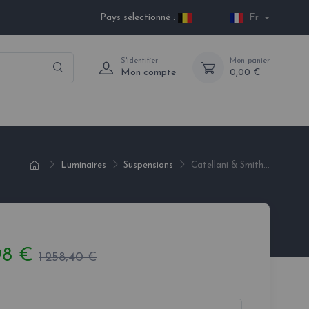
Pays sélectionné :
Fr
S'identifier
Mon panier
Mon compte
0,00 €
Luminaires
Suspensions
Catellani & Smith...
,98 €
1 258,40 €