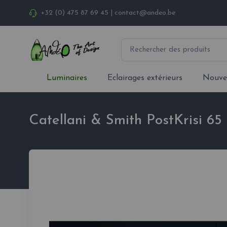
+32 (0) 475 87 69 45
|
contact@andeo.be
Luminaires
Eclairages extérieurs
Nouve
Catellani & Smith PostKrisi 65