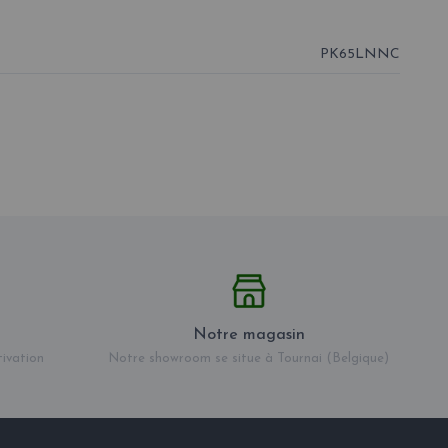
PK65LNNC
Notre magasin
tivation
Notre showroom se situe à Tournai (Belgique)