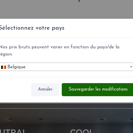
Sélectionnez votre pays
tKrisi 65
: Ø 40 cm. 3xE27 8W LED bulb
Nos prix bruts peuvent varier en fonction du pays/de la
région.
Krisi 66
: Ø 60 cm. 3xE27 8W LED bulb
Krisi 67
: Ø 80 cm 3xE27 8W LED bulb
Belgique
Annuler
Sauvegarder les modifications