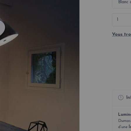
Vous tro
In
Lumin
Dumas
d’une