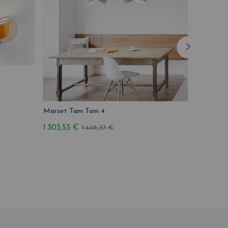
Marset Tam Tam 4
Marset T
1 303,53 €
1 855,66
1 448,37 €