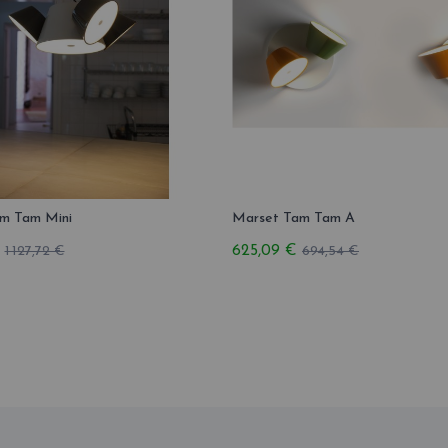
m Tam Mini
Marset Tam Tam A
625,09 €
1 127,72 €
694,54 €