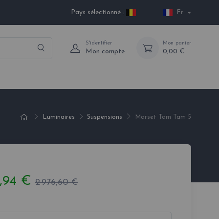
Pays sélectionné :
Fr
S'identifier
Mon panier
Mon compte
0,00 €
Luminaires
Suspensions
Marset Tam Tam 5
,94 €
2 976,60 €