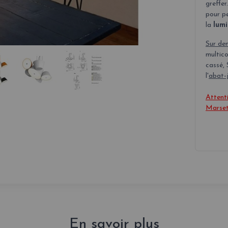
greffe
pour pe
la
lumi
Sur de
multico
cassé, 
l'
abat-j
Attenti
Marset
-
En savoir plus