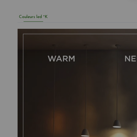
Couleurs led °K