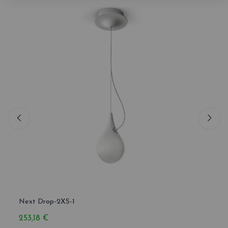
Next Drop-2XS-1
Next 
253,18 €
1 015