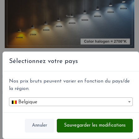
Sélectionnez votre pays
RÉFÉRENCE
LIQUID LIGHT DROP-2XS-3 - 1017-27-0201
Nos prix bruts peuvent varier en fonction du pays/de
la région.
EAN13 :
4251908500116
Belgique
Articles associés
Annuler
Sauvegarder les modifications