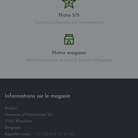
Note 5/5
Votre satisfaction, notre motivation
Notre magasin
Notre showroom se situe à Tournai (Belgique)
Informations sur le magasin
Andéo
Hameau d‘Honnevain 23
7522 Blandain
Belgique
Appelez-nous :
+32 (0) 475 87 69 45