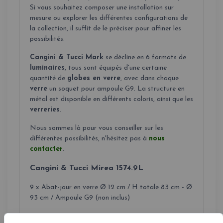
Si vous souhaitez composer une installation sur
mesure ou explorer les différentes configurations de
la collection, il suffit de le préciser pour affiner les
possibilités.
Cangini & Tucci Mark
se décline en 6 formats de
luminaires
, tous sont équipés d'une certaine
quantité de
globes en verre
, avec dans chaque
verre
un soquet pour ampoule G9. La structure en
métal est disponible en différents coloris, ainsi que les
verreries
.
Nous sommes là pour vous conseiller sur les
différentes possibilités, n'hésitez pas à
nous
contacter
.
Cangini & Tucci Mirea 1574.9L
9 x Abat-jour en verre Ø 12 cm / H totale 83 cm - Ø
93 cm / Ampoule G9 (non inclus)
Cangini & Tucci Mirea 1574.12L