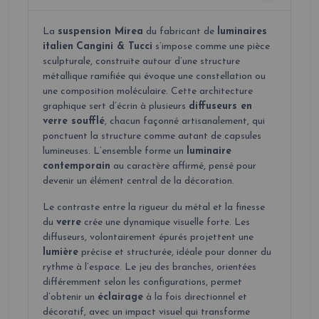
La
suspension Mirea
du fabricant de
luminaires
italien
Cangini & Tucci
s’impose comme une pièce
sculpturale, construite autour d’une structure
métallique ramifiée qui évoque une constellation ou
une composition moléculaire. Cette architecture
graphique sert d’écrin à plusieurs
diffuseurs en
verre soufflé
, chacun façonné artisanalement, qui
ponctuent la structure comme autant de capsules
lumineuses. L’ensemble forme un
luminaire
contemporain
au caractère affirmé, pensé pour
devenir un élément central de la décoration.
Le contraste entre la rigueur du métal et la finesse
du
verre
crée une dynamique visuelle forte. Les
diffuseurs, volontairement épurés projettent une
lumière
précise et structurée, idéale pour donner du
rythme à l’espace. Le jeu des branches, orientées
différemment selon les configurations, permet
d’obtenir un
éclairage
à la fois directionnel et
décoratif, avec un impact visuel qui transforme