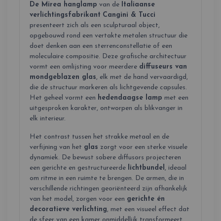
De Mirea hanglamp
van de
Italiaanse
verlichtingsfabrikant
Cangini & Tucci
presenteert zich als een sculpturaal object,
opgebouwd rond een vertakte metalen structuur die
doet denken aan een sterrenconstellatie of een
moleculaire compositie. Deze grafische architectuur
vormt een omlijsting voor meerdere
diffuseurs van
mondgeblazen glas
, elk met de hand vervaardigd,
die de structuur markeren als lichtgevende capsules.
Het geheel vormt een
hedendaagse lamp
met een
uitgesproken karakter, ontworpen als blikvanger in
elk interieur.
Het contrast tussen het strakke metaal en de
verfijning van het
glas
zorgt voor een sterke visuele
dynamiek. De bewust sobere diffusors projecteren
een gerichte en gestructureerde
lichtbundel
, ideaal
om ritme in een ruimte te brengen. De armen, die in
verschillende richtingen georiënteerd zijn afhankelijk
van het model, zorgen voor een
gerichte én
decoratieve verlichting
, met een visueel effect dat
de sfeer van een kamer onmiddellijk transformeert.