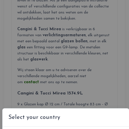
leven in te blazen. Als je een aangepaste installatie
wenst of verschillende configuraties van de collectie
wil ontdekken, laat het ons weten om de
mogelijkheden samen te bekijken.
Cangini & Tucci Mirea
is verkrijgbaar in 6
formaten van
verlichtingsarmaturen
, elk uitgerust
met een bepaald aantal
glazen bollen
, met in elk
glas
een fitting voor een G9-lamp. De metalen
structuur is beschikbaar in verschillende kleuren, net
als het
glaswerk
.
Wij staan klaar om u te adviseren over de
verschillende mogelijkheden, aarzel niet
om
contact
met ons op te nemen.
Cangini & Tucci Mirea 1574.9L
9 x Glazen kap Ø 12 cm / Totale hoogte 83 cm - Ø
93 cm / G9 lamp (niet inbegrepen)
Select your country
Cangini & Tucci Mirea 1574.12L