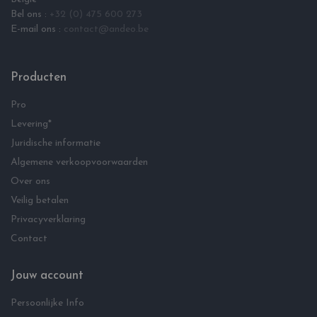
Bel ons :
+32 (0) 475 600 273
E-mail ons :
contact@andeo.be
Producten
Pro
Levering*
Juridische informatie
Algemene verkoopvoorwaarden
Over ons
Veilig betalen
Privacyverklaring
Contact
Jouw account
Persoonlijke Info