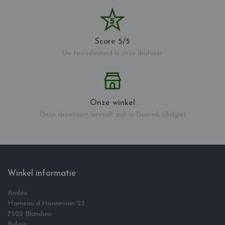
Score 5/5
Uw tevredenheid is onze drijfveer
Onze winkel
Onze showroom bevindt zich in Doornik (België)
Winkel informatie
Andéo
Hameau d‘Honnevain 23
7522 Blandain
België