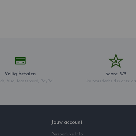
Veilig betalen
Score 5/5
ds, Visa, Mastercard, PayPal ...
Uw tevredenheid is onze dri
Jouw account
Persoonlijke Info