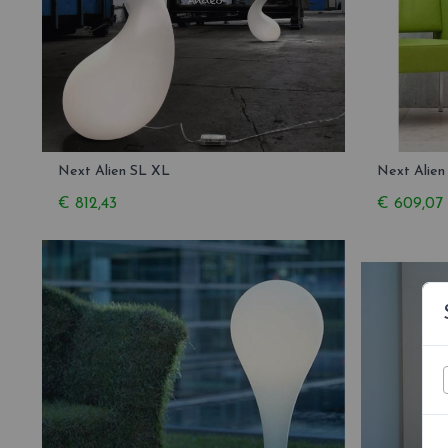
Next Alien SL XL
Next Alie
€ 812,43
€ 609,07