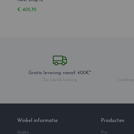
Next Drop 1L
€ 405,70
Gratis levering vanaf 400€*
Zie rubriek levering
Creditcar
Winkel informatie
Producten
Andéo
Pro