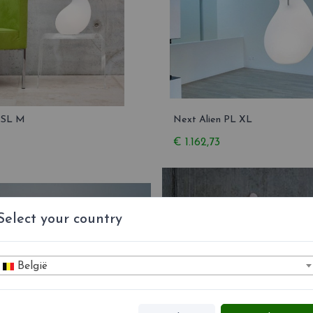
n SL M
Next Alien PL XL
€ 1.162,73
Select your country
België