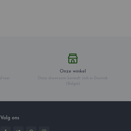
Onze winkel
jfveer
Onze showroom bevindt zich in Doornik
(België)
Volg ons