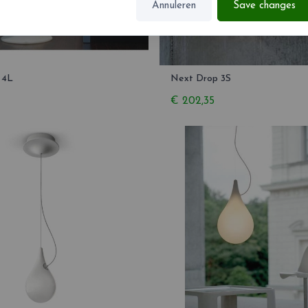
Annuleren
Save changes
 4L
Next Drop 3S
€ 202,35