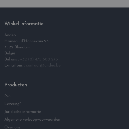
Winkel informatie
Andéo
Hameau d‘Honnevain 23
7522 Blandain
België
Bel ons :
+32 (0) 475 600 273
E-mail ons :
contact@andeo.be
Producten
Pro
Levering*
Juridische informatie
Algemene verkoopvoorwaarden
Over ons