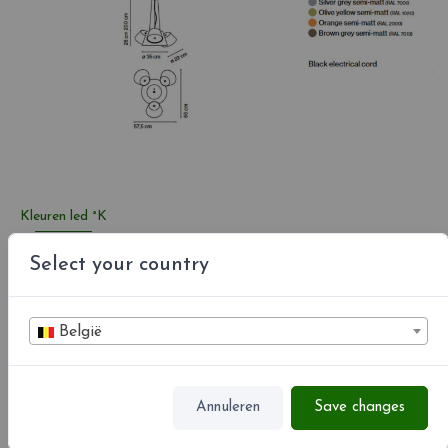
Kleuren led °K
Select your country
België
Annuleren
Save changes