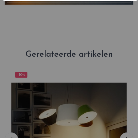
Gerelateerde artikelen
-10%
-1