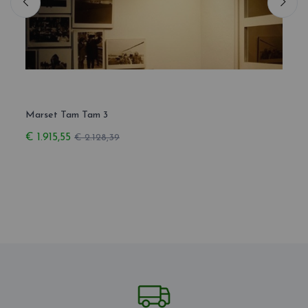
Marset Tam Tam 3
Tam 
€ 1.915,55
€ 2.
€ 2.128,39