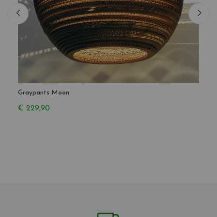
Graypants Moon
Grayp
€ 229,90
€ 2.