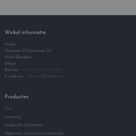
Winkel informatie
Andéo
Hameau d‘Honnevain 23
7522 Blandain
België
Bel ons :
+32 (0) 475 600 273
E-mail ons :
contact@andeo.be
Producten
Pro
Levering*
Juridische informatie
Algemene verkoopvoorwaarden