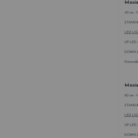
Masie
40 cm - 
STANDAR
LED LI
UP LED x
DOWN LED
Dimmable
Masie
60 cm - 
STANDAR
LED LI
UP LED x
DOWN LE