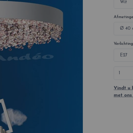
Afmeting
Verlichting
Vindt u
met ons