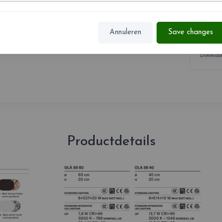
LED LI
UP LED x
Annuleren
Save changes
DOWN LE
Dimmable
Productdetails