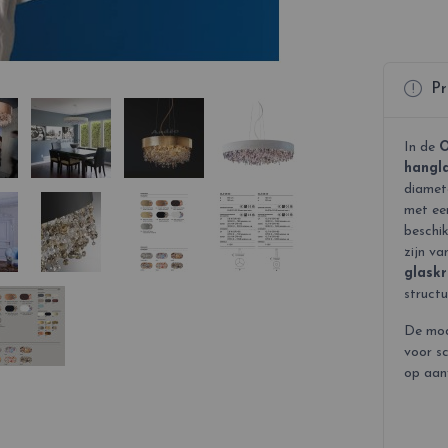
Pr
In de
O
hangl
diamet
met een
beschi
zijn va
glaskr
structu
De mod
voor s
op aan