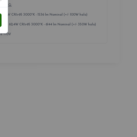
GHTING:
 15,6W CRI>95 3000°K - 1536 lm Nominal (+/- 100W halo)
D x 62,4W CRI>95 3000°K - 6144 lm Nominal (+/- 350W halo)
: 1-10V