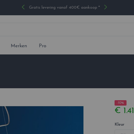
Gratis levering vanaf 400€ aankoop *
Merken
Pro
-10%
€ 1.4
Kleur