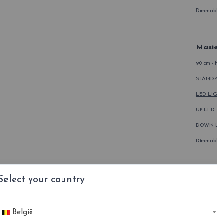
Dimmable
Masie
90 cm - 
STANDAR
LED LI
UP LED x
DOWN LE
Dimmable
Masie
Select your country
120 cm -
STANDAR
België