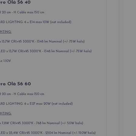
ro Olà S6 40
H 20 cm - H Cable max 150 cm
D LIGHTING: 6 × E14 max 10W (not included)
GHTING:
 13,7W CRI>95 3000°K - 1348 lm Nominal (+/- 75W halo)
 x 13,7W CRI>95 3000°K - 1348 lm Nominal (+/- 75W halo)
: 1-10V
ro Olà S6 60
H 20 cm - H Cable max 150 cm
D LIGHTING: 6 × E27 max 20W (not included)
GHTING:
 7,8W CRI>95 3000°K - 768 lm Nominal (+/- 50W halo)
D x 23,4W CRI>95 3000°K - 2304 lm Nominal (+/- 150W halo)