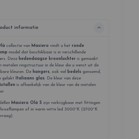
oduct informatie
là
collectie van
Masiero
vindt u het
ronde
amp
model dat beschikbaar is in verschillende
ers. Deze
hedendaagse kroonluchter
is gemaakt
 metalen ringstructuur in de kleur die u wenst uit de
kbare kleuren. De
hangers
, ook wel
bedels
genoemd,
n gelakt
Italiaans glas
. De kleur van deze
istallen
is afhankelijk van de kleur van de metalen
ur.
ellen
Masiero Olà S
zijn verkrijgbaar met fittingen
chroeflampen of in warm witte led 3000°K (2700°K
vraag).