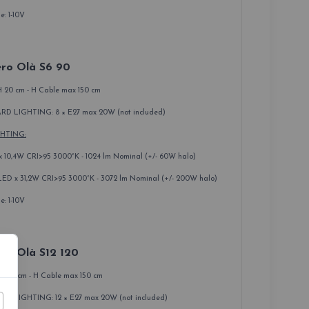
: 1-10V
ro Olà S6 90
H 20 cm - H Cable max 150 cm
D LIGHTING: 8 × E27 max 20W (not included)
GHTING:
 10,4W CRI>95 3000°K - 1024 lm Nominal (+/- 60W halo)
D x 31,2W CRI>95 3000°K - 3072 lm Nominal (+/- 200W halo)
: 1-10V
ro Olà S12 120
 H 20 cm - H Cable max 150 cm
D LIGHTING: 12 × E27 max 20W (not included)