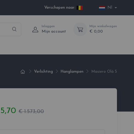
Verschepen naar:
Nl
Inloggen
Mijn winkelwagen
Mijn account
€ 0,00
Verlichting
Hanglampen
Masiero Olà S
15,70
€ 1.573,00