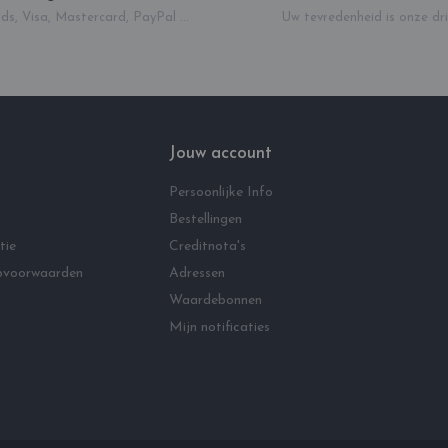
ds, Visa, Mastercard, PayPal ...
Uw tevredenheid is onze dri
Jouw account
Persoonlijke Info
Bestellingen
tie
Creditnota's
pvoorwaarden
Adressen
Waardebonnen
Mijn notificaties