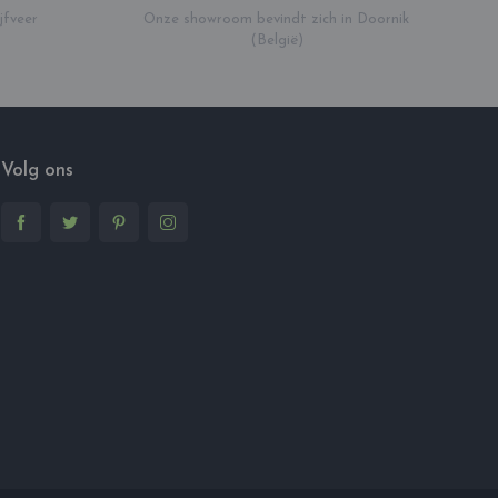
jfveer
Onze showroom bevindt zich in Doornik
(België)
Volg ons