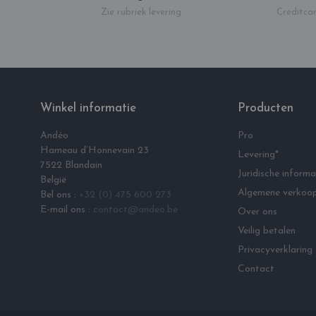
Zie rubriek levering
Creditcar
Winkel informatie
Producten
Andéo
Pro
Hameau d‘Honnevain 23
Levering*
7522 Blandain
Juridische informa
België
Algemene verkoo
Bel ons :
+32 (0) 475 600 273
E-mail ons :
contact@andeo.be
Over ons
Veilig betalen
Privacyverklaring
Contact