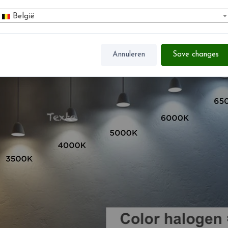
België
Annuleren
Save changes