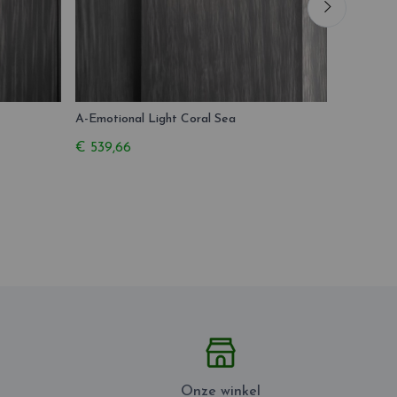
A-Emotional Light Coral Sea
A-Emotion
€ 539,66
€ 692,12
Onze winkel