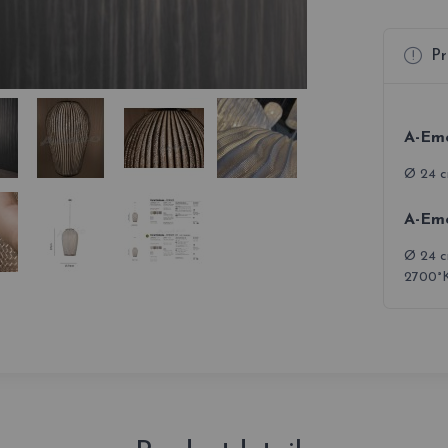
Pr
A-Emo
Ø 24 cm
A-Emo
Ø 24 c
2700°K