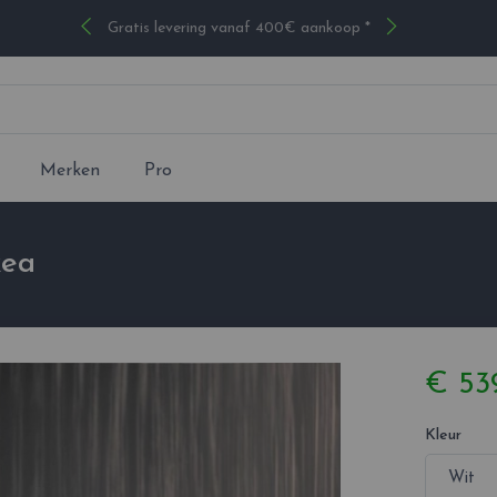
Gratis levering vanaf 400€ aankoop *
Merken
Pro
xea
€ 53
Kleur