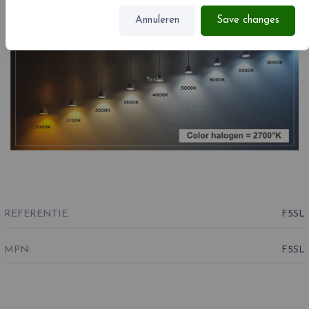
Annuleren
Save changes
REFERENTIE
F5SL
MPN:
F5SL