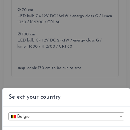
Ø 70 cm
LED bulb G4 12V DC 18x1W / energy class G / lumen
1350 / K 2700 / CRI 80
Ø 100 cm
LED bulb G4 12V DC 24x1W / energy class G /
lumen 1800 / K 2700 / CRI 80
susp. cable 170 cm to be cut to size
Select your country
België
Kleuren led °K