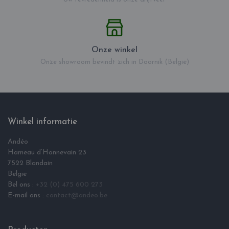
Onze winkel
Onze showroom bevindt zich in Doornik (België)
Winkel informatie
Andéo
Hameau d‘Honnevain 23
7522 Blandain
België
Bel ons :
+32 (0) 475 600 273
E-mail ons :
contact@andeo.be