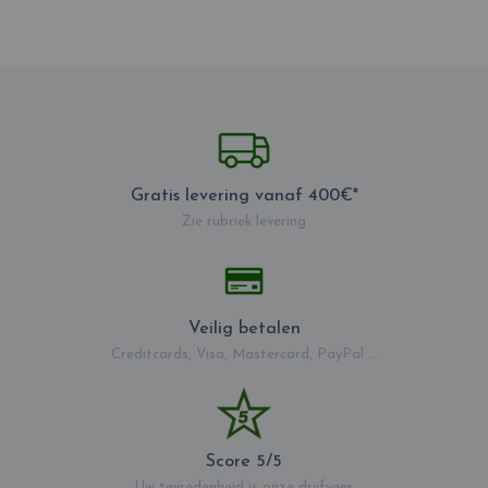
Gratis levering vanaf 400€*
Zie rubriek levering
Veilig betalen
Creditcards, Visa, Mastercard, PayPal ...
Score 5/5
Uw tevredenheid is onze drijfveer