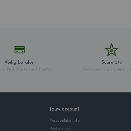
Veilig betalen
Score 5/5
ds, Visa, Mastercard, PayPal ...
Uw tevredenheid is onze dri
Jouw account
Persoonlijke Info
Bestellingen