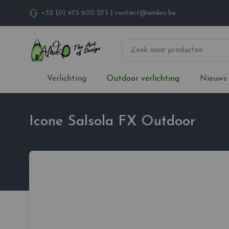
+32 (0) 475 600 273
|
contact@andeo.be
Verlichting
Outdoor verlichting
Nieuws
Icone Salsola FX Outdoor