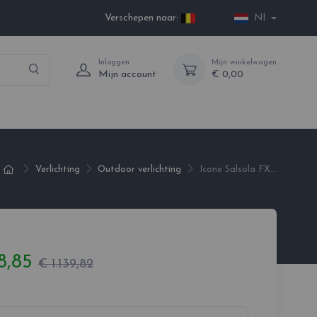
Verschepen naar:
Nl
Inloggen
Mijn winkelwagen
Mijn account
€ 0,00
Verlichting
Outdoor verlichting
Icone Salsola FX...
8,85
€ 1.139,82