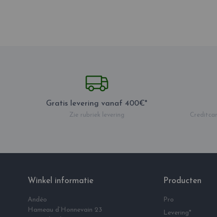
Gratis levering vanaf 400€*
Zie rubriek levering
Creditcar
Winkel informatie
Producten
Andéo
Pro
Hameau d‘Honnevain 23
Levering*