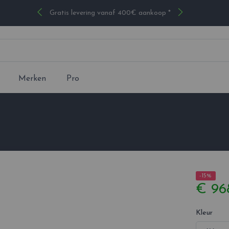
Gratis levering vanaf 400€ aankoop *
Merken
Pro
-15%
€ 96
Kleur