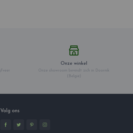
Onze winkel
jfveer
Onze showroom bevindt zich in Doornik
(België)
Volg ons