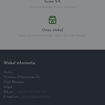
Score 5/5
Uw tevredenheid is onze drijfveer
Onze winkel
Onze showroom bevindt zich in Doornik (België)
Winkel informatie
Andéo
Hameau d‘Honnevain 23
7522 Blandain
België
Bel ons :
+32 (0) 475 600 273
E-mail ons :
contact@andeo.be