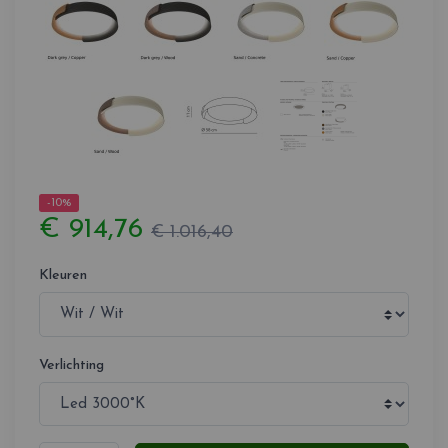
-10%
€ 914,76
€ 1.016,40
Kleuren
Verlichting