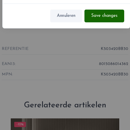
Annuleren
Save changes
REFERENTIE
K503420BB30
EAN13:
8015086014362
MPN:
K503420BB30
Gerelateerde artikelen
-10%